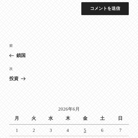
投
前
前
稿
の
鎖国
ナ
投
ビ
稿
次
次
ゲ
の
投資
投
ー
稿
シ
ョ
2026年6月
ン
月
火
水
木
金
土
日
1
2
3
4
5
6
7