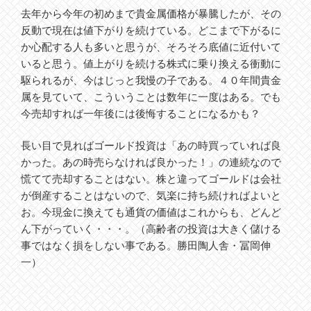
去年から今年の初めまで貴金属価格が暴騰したが、その
反動で現在は値下がりを続けている。どこまで下がるに
か心配する人も多いと思うが、そろそろ底値に近付いて
いると思う。値上がりを続ける株式に乗り換える衝動に
駆られるが、今はじっと我慢の子である。４０年間貴金
属を見ていて、こういうことは数年に一度はある。でも
今売却すれば一年後には後悔することになるかも？
長い目で見ればゴールド投資は「あの時買っていれば良
かった。あの時売らなければ良かった！」の連続なので
慌てて売却することはない。株と違ってゴールドは会社
が倒産することはないので、気楽に持ち続ければよいと
お。今現金に換えても通貨の価値はこれからも、どんど
ん下がっていく・・・。（高齢者の投資は大きく儲ける
事ではなく損をしない事である。勝田陶人舎・冨岡伸
一）