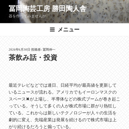
コ
冨岡陶芸工房 勝田陶人舎
ン
器を作ってみませんか
テ
ン
メニュー
ツ
へ
ス
投
2026年6月30日
投稿者:
冨岡伸一
キ
稿
茶飲み話・投資
ッ
日:
プ
最近テレビなどでは連日、日経平均が最高値を更新して
いるニュースが流れる。アメリカでもイーロンマスクの
スペース✖が上場し、半導体などの株式ブームが巻き起こ
っている。そうして多くの人が株式市場に群がり熱狂し
ている。これからは新しいテクノロジーが人々の生活を
劇的に変え、先端産業は発展を続けるので株式市場は上
がり続けるだろうと煽っている。