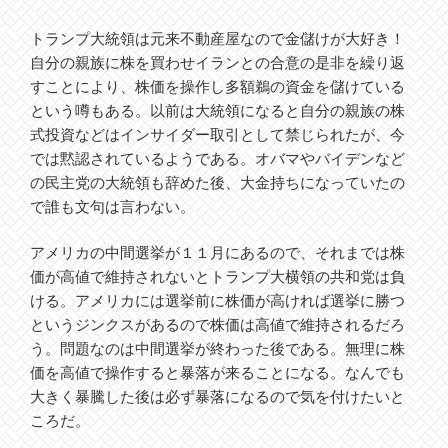
トランプ大統領は元来不動産屋なので金儲けが大好き！
自分の親族に株を買わせイランとの合意の是非を繰り返
すことにより、株価を操作し多額鵜の資金を儲けている
という噂もある。以前は大統領になると自分の親族の株
式投資などはインサイダー取引として禁じられたが、今
では黙認されているようである。オバマやバイデンなど
の民主党の大統領も辞めた後、大金持ちになっていたの
で誰も文句は言わない。
アメリカの中間選挙が１１月にあるので、それまでは株
価が高値で維持されないとトランプ大横領の共和党は負
ける。アメリカには選挙前に株価が高ければ選挙に勝つ
というジンクスがあるので株価は高値で維持されるだろ
う。問題なのは中間選挙が終わった後である。無理に株
価を高値で操作すると暴落が来ることになる。なんでも
大きく暴騰した後は必ず暴落になるので気を付けたいと
ころだ。