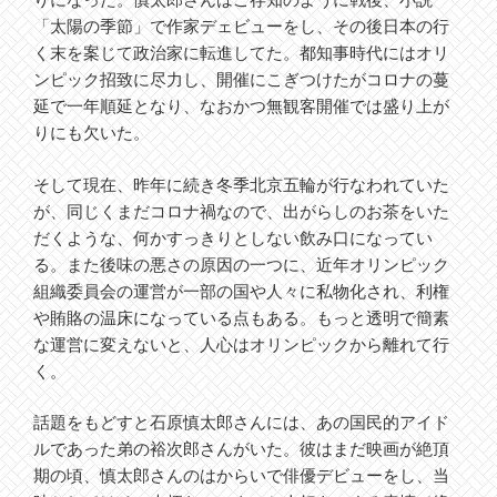
りになった。慎太郎さんはご存知のように戦後、小説
「太陽の季節」で作家デェビューをし、その後日本の行
く末を案じて政治家に転進してた。都知事時代にはオリ
ンピック招致に尽力し、開催にこぎつけたがコロナの蔓
延で一年順延となり、なおかつ無観客開催では盛り上が
りにも欠いた。
そして現在、昨年に続き冬季北京五輪が行なわれていた
が、同じくまだコロナ禍なので、出がらしのお茶をいた
だくような、何かすっきりとしない飲み口になってい
る。また後味の悪さの原因の一つに、近年オリンピック
組織委員会の運営が一部の国や人々に私物化され、利権
や賄賂の温床になっている点もある。もっと透明で簡素
な運営に変えないと、人心はオリンピックから離れて行
く。
話題をもどすと石原慎太郎さんには、あの国民的アイド
ルであった弟の裕次郎さんがいた。彼はまだ映画が絶頂
期の頃、慎太郎さんのはからいで俳優デビューをし、当