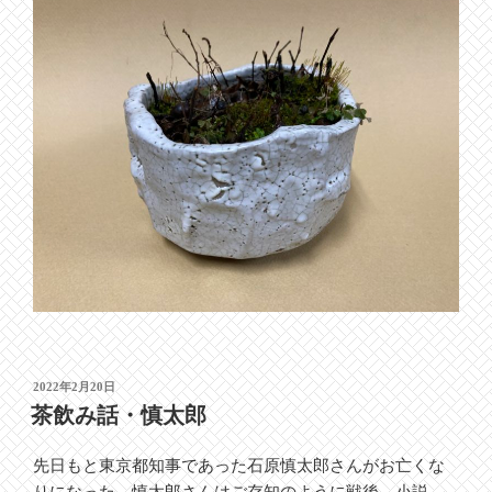
投
2022年2月20日
稿
茶飲み話・慎太郎
日:
先日もと東京都知事であった石原慎太郎さんがお亡くな