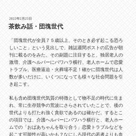
投
2022年2月25日
稿
茶飲み話・団塊世代
日:
「団塊世代が全員７５歳以上、そのとき必ず起こる恐ろ
しいこと」という見出しで、雑誌週間ポストの広告が朝
刊に載るのをみた。その副題に注目すると、独居老人の
激増、介護ヘルパーにパワハラ横行、老人ホームで恋愛
トラブル、医療逼迫・火葬場不足！確かに団塊世代は人
数が多いだけに、いくつになっても様々な社会問題を引
き起こす。
私も含め団塊世代気質の特徴として物不足の時代に生ま
れ、常に生存競争の荒波にさらされていたことで、後の
世代よりも打たれ強く貪欲であるのは確かだ。するとこ
の項目では、介護ヘルパーにパワハラ横行と、老人ホー
ムでの「おばあちゃんを取り合う」恋愛トラブルなどを
起こす可能性が高いかも？なにしろ現代の若者よりも血