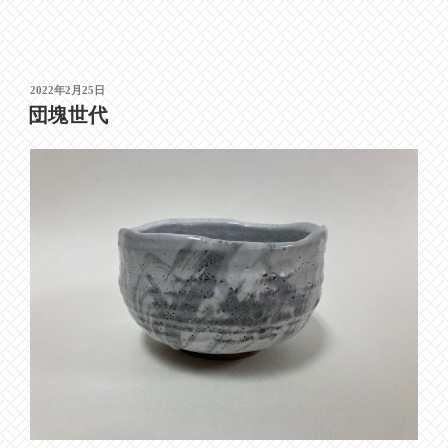
投
2022年2月25日
稿
団塊世代
日: