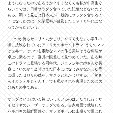
ようになったのであろうか？すくなくても私が中高生ぐ
らいまでは、日常サラダを食べていた記憶などないので
ある。調べて見ると日本人が一般的にサラダを食するよ
うになったのは、化学肥料が普及した１９７０年代にな
ってからだという。
「いつか俺もセロリの丸かじり、やりてえな」小学生の
頃、放映されていたアメリカのホームドラマ｢うちのママ
は世界一」はいつも素敵なママの作る美味そうな料理が
卓上に乗るので、垂涎の眼差しで見つめていた。ある時
このドラマに登場する同年代、ジェフ少年の姉さんが美
容によいのか？当時はまだ日本にはなじみがなかった手
に握ったセロリの茎を、サクッと丸かじりする。「姉さ
んイカシテルじゃん！」でも私がそれを実現したのは大
分あとの事である。
サラダといえばいま気にいっているのは、たまに行くサ
イゼリヤのシーザーサラダである。自家農園で栽培した
パキパキの新鮮野菜が、サラダボールに山盛りで運ばれ