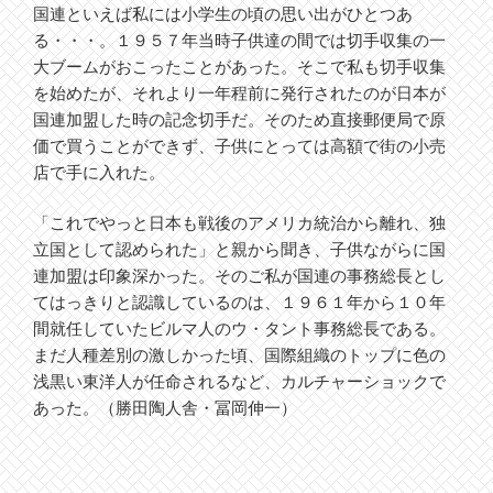
国連といえば私には小学生の頃の思い出がひとつあ
る・・・。１９５７年当時子供達の間では切手収集の一
大ブームがおこったことがあった。そこで私も切手収集
を始めたが、それより一年程前に発行されたのが日本が
国連加盟した時の記念切手だ。そのため直接郵便局で原
価で買うことができず、子供にとっては高額で街の小売
店で手に入れた。
「これでやっと日本も戦後のアメリカ統治から離れ、独
立国として認められた」と親から聞き、子供ながらに国
連加盟は印象深かった。そのご私が国連の事務総長とし
てはっきりと認識しているのは、１９６１年から１０年
間就任していたビルマ人のウ・タント事務総長である。
まだ人種差別の激しかった頃、国際組織のトップに色の
浅黒い東洋人が任命されるなど、カルチャーショックで
あった。（勝田陶人舎・冨岡伸一）