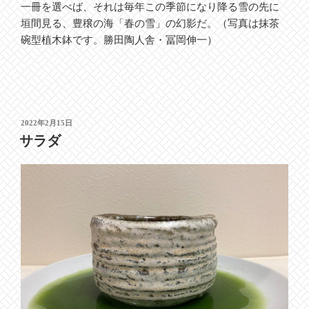
一冊を選べば、それは毎年この季節になり降る雪の先に
垣間見る、豊穣の海「春の雪」の幻影だ。（写真は抹茶
碗型植木鉢です。勝田陶人舎・冨岡伸一）
投
2022年2月15日
稿
サラダ
日: