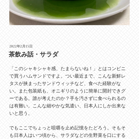
投
2022年2月15日
稿
茶飲み話・サラダ
日:
「このシャキシャキ感、たまらないね！」とはコンビニ
で買うハムサンドですよ。つい最近まで、こんな新鮮レ
タスが挟まったサンドウィッチなど、食べた経験がな
い。また包装紙も、オニギリのように簡単に開封できグ
ーである。誰が考えたのか？手を汚さずに食べられるの
は有難い。こんな細やかな気遣い、日本人にしか出来な
いと思う。
でもここでちょっと咀嚼を止め記憶をたどろう。そもそ
も日本人はいつ頃から、サラダなどの生野菜を口にする