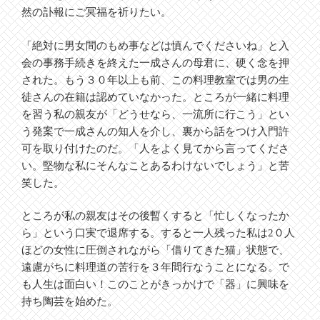
然の訃報にご冥福を祈りたい。
「絶対に男女間のもめ事などは慎んでくださいね」と入
会の事務手続きを終えた一成さんの母君に、硬く念を押
された。もう３０年以上も前、この料理教室では男の生
徒さんの在籍は認めていなかった。ところが一緒に料理
を習う私の親友が「どうせなら、一流所に行こう」とい
う発案で一成さんの知人を介し、裏から話をつけ入門許
可を取り付けたのだ。「人をよく見てから言ってくださ
い。堅物な私にそんなことあるわけないでしょう」と苦
笑した。
ところが私の親友はその後暫くすると「忙しくなったか
ら」という口実で退席する。すると一人残った私は2０人
ほどの女性に圧倒されながら「借りてきた猫」状態で、
遠慮がちに料理道の苦行を３年間行なうことになる。で
も人生は面白い！このことがきっかけで「器」に興味を
持ち陶芸を始めた。