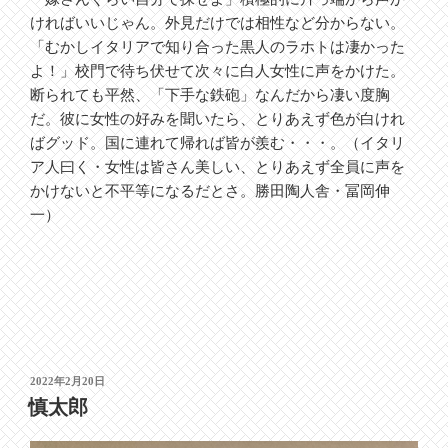
ければいいじゃん。外見だけでは相性など分からない。
「むかしイタリアで知り合った黒人のラホトは凄かった
よ！」校門で待ち伏せて次々に白人女性に声をかけた。
断られても平然、「下手な鉄砲」なんだから凄い度胸
だ。彼に女性の好みを聞いたら、とりあえず色が白けれ
ばグッド。国に連れて帰れば皆が羨む・・・。（イタリ
ア人曰く・女性は皆さん美しい、とりあえず全員に声を
かけないと不平等になるだとさ。勝田陶人舎・冨岡伸
一）
投
2022年2月20日
稿
慎太郎
日: