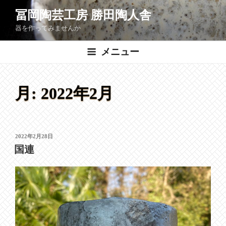
コ
冨岡陶芸工房 勝田陶人舎
ン
器を作ってみませんか
テ
ン
メニュー
ツ
へ
ス
月:
2022年2月
キ
ッ
プ
投
2022年2月28日
稿
国連
日: