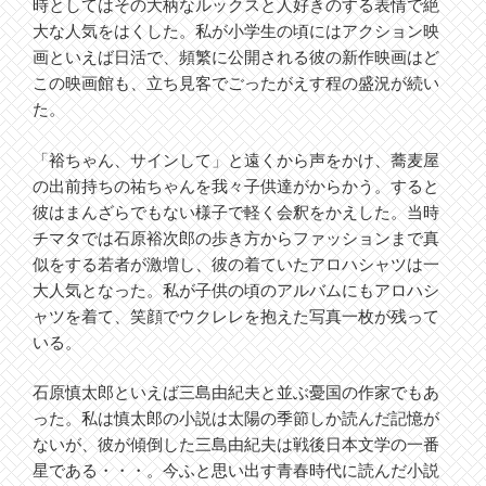
時としてはその大柄なルックスと人好きのする表情で絶
大な人気をはくした。私が小学生の頃にはアクション映
画といえば日活で、頻繁に公開される彼の新作映画はど
この映画館も、立ち見客でごったがえす程の盛況が続い
た。
「裕ちゃん、サインして」と遠くから声をかけ、蕎麦屋
の出前持ちの祐ちゃんを我々子供達がからかう。すると
彼はまんざらでもない様子で軽く会釈をかえした。当時
チマタでは石原裕次郎の歩き方からファッションまで真
似をする若者が激増し、彼の着ていたアロハシャツは一
大人気となった。私が子供の頃のアルバムにもアロハシ
ャツを着て、笑顔でウクレレを抱えた写真一枚が残って
いる。
石原慎太郎といえば三島由紀夫と並ぶ憂国の作家でもあ
った。私は慎太郎の小説は太陽の季節しか読んだ記憶が
ないが、彼が傾倒した三島由紀夫は戦後日本文学の一番
星である・・・。今ふと思い出す青春時代に読んだ小説