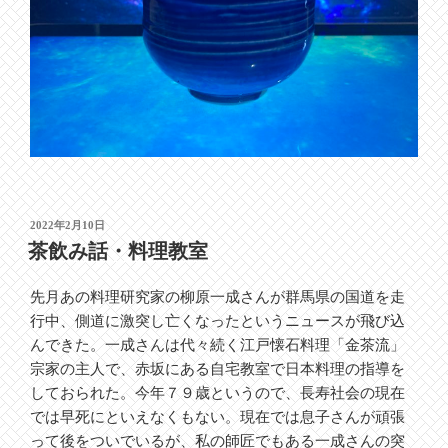
投
2022年2月10日
稿
茶飲み話・料理教室
日:
先月あの料理研究家の柳原一成さんが群馬県の国道を走
行中、側道に激突し亡くなったというニュースが飛び込
んできた。一成さんは代々続く江戸懐石料理「金茶流」
宗家の主人で、赤坂にある自宅教室で日本料理の指導を
しておられた。今年７９歳というので、長寿社会の現在
では早死にといえなくもない。現在では息子さんが頑張
って後をついでいるが、私の師匠でもある一成さんの突