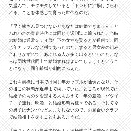
気盛んで、モタモタしていると「トンビに油揚げさらわ
れる」ことを体感して育った世代なのだ。
「早く嫁さん見つけないとあなたは結婚できません」と
われわれの青春時代には同じく週刊誌に煽られた。当時
の結婚は通常３，４歳年下の女性を娶るとが通例で、同
じ年カップルなど稀であったのだ。すると男女差の組み
合わせがずれて、あぶれる人が多く出るといわれた。な
らば団塊世代同士で結婚すればよいでしょう！というこ
とになり、同年齢婚が劇的にふえた。
これを契機に日本では同じ年カップルが通例となり、そ
の後この状態が近年まで続いていた。ところが現代では
結婚そのものを否定する人もふえて、年の差婚、バツイ
チ、子連れ、晩婚、と結婚形態も様々である。そして今
の男子はナンパなどあまりしないので、お見合いクラブ
で結婚相手を探すこともあるようだ。
「嫁さんぐらい自分で探せよ」積極的に片っ端から声か