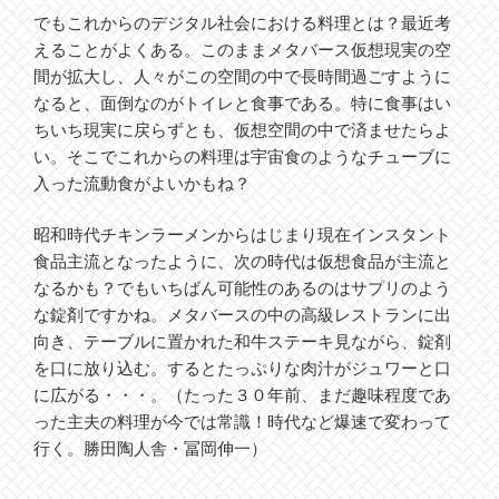
でもこれからのデジタル社会における料理とは？最近考
えることがよくある。このままメタバース仮想現実の空
間が拡大し、人々がこの空間の中で長時間過ごすように
なると、面倒なのがトイレと食事である。特に食事はい
ちいち現実に戻らずとも、仮想空間の中で済ませたらよ
い。そこでこれからの料理は宇宙食のようなチューブに
入った流動食がよいかもね？
昭和時代チキンラーメンからはじまり現在インスタント
食品主流となったように、次の時代は仮想食品が主流と
なるかも？でもいちばん可能性のあるのはサプリのよう
な錠剤ですかね。メタバースの中の高級レストランに出
向き、テーブルに置かれた和牛ステーキ見ながら、錠剤
を口に放り込む。するとたっぷりな肉汁がジュワーと口
に広がる・・・。（たった３０年前、まだ趣味程度であ
った主夫の料理が今では常識！時代など爆速で変わって
行く。勝田陶人舎・冨岡伸一）