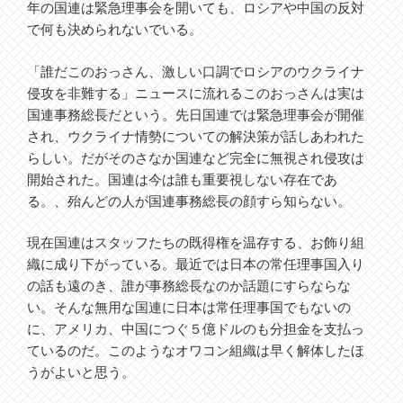
年の国連は緊急理事会を開いても、ロシアや中国の反対
で何も決められないでいる。
「誰だこのおっさん、激しい口調でロシアのウクライナ
侵攻を非難する」ニュースに流れるこのおっさんは実は
国連事務総長だという。先日国連では緊急理事会が開催
され、ウクライナ情勢についての解決策が話しあわれた
らしい。だがそのさなか国連など完全に無視され侵攻は
開始された。国連は今は誰も重要視しない存在であ
る。、殆んどの人が国連事務総長の顔すら知らない。
現在国連はスタッフたちの既得権を温存する、お飾り組
織に成り下がっている。最近では日本の常任理事国入り
の話も遠のき、誰が事務総長なのか話題にすらならな
い。そんな無用な国連に日本は常任理事国でもないの
に、アメリカ、中国につぐ５億ドルのも分担金を支払っ
ているのだ。このようなオワコン組織は早く解体したほ
うがよいと思う。