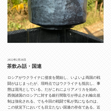
投
2022年2月28日
稿
茶飲み話・国連
日:
ロシアがウクライナに侵攻を開始し、いよいよ両国の戦
闘がはじまったが、現時点ではウクライナも抵抗し、事
態は混沌としている。だがこれによりアメリカを始め、
西側諸国のロシアに対する銀行間取引が停止され輸出規
制は強化される。でも今回の戦闘で私が気になるのは、
この状況下においても目立たない国連の存在である。近