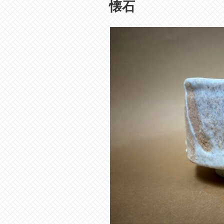
稿
懐石
日: