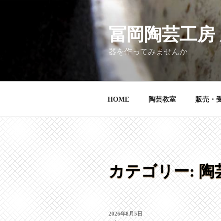
コ
ン
テ
冨岡陶芸工房
ン
器を作ってみませんか
ツ
へ
ス
キ
HOME
陶芸教室
販売・
ッ
プ
カテゴリー:
陶
投
2026年8月5日