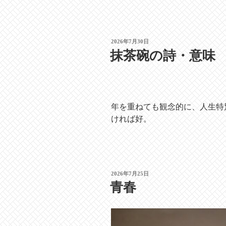
投
2026年7月30日
稿
抹茶碗の詩・意味
日:
年を重ねても観念的に、人生特
ければ好。
投
2026年7月25日
稿
青春
日: