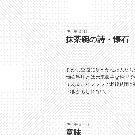
投
2026年8月5日
稿
抹茶碗の詩・懐石
日:
むかし空腹に耐えかねた人たち
懐石料理とは元来豪華な料理で
である。インフレで老後貧困が
べきかもしれない。
投
2026年7月30日
稿
意味
日: