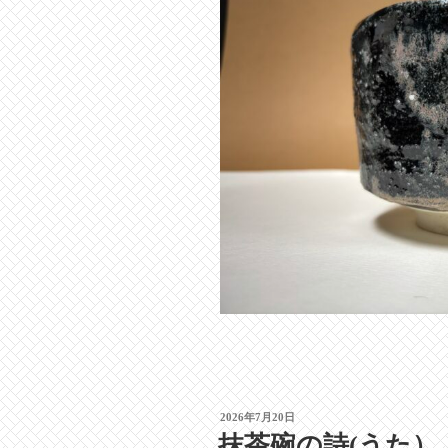
投
2026年7月20日
稿
抹茶碗の詩(うた）
日: