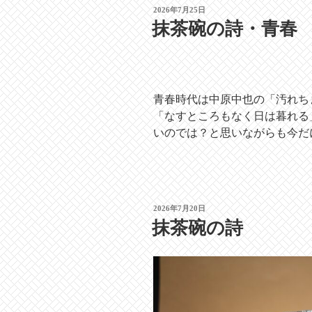
投
2026年7月25日
稿
抹茶碗の詩・青春
日:
青春時代は中原中也の「汚れち
「なすところもなく日は暮れる
いのでは？と思いながらも今だ
投
2026年7月20日
稿
抹茶碗の詩
日: