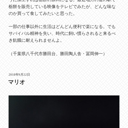
栃餅を販売している映像をテレビでみたが、どんな味な
のか買って食してみたいと思った。
一部の仕事以外に生活はどんどん便利で楽になる。でも
サバイバル精神を失い、時代に飼い慣らされると来るべ
き飢餓に耐えられませんよ。
（千葉県八千代市勝田台、勝田陶人舎・冨岡伸一）
投
2018年9月22日
稿
マリオ
日: