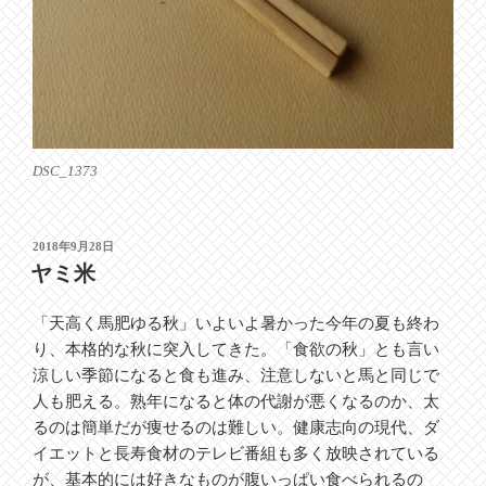
DSC_1373
投
2018年9月28日
稿
ヤミ米
日:
「天高く馬肥ゆる秋」いよいよ暑かった今年の夏も終わ
り、本格的な秋に突入してきた。「食欲の秋」とも言い
涼しい季節になると食も進み、注意しないと馬と同じで
人も肥える。熟年になると体の代謝が悪くなるのか、太
るのは簡単だが痩せるのは難しい。健康志向の現代、ダ
イエットと長寿食材のテレビ番組も多く放映されている
が、基本的には好きなものが腹いっぱい食べられるの