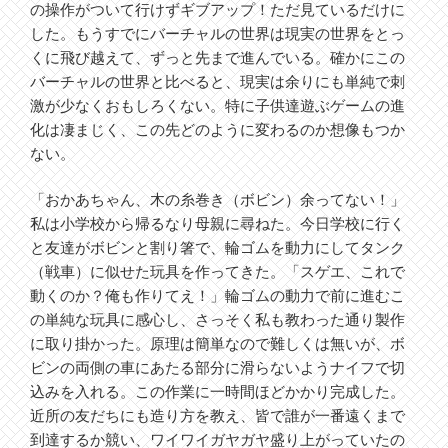
の操作がついて行けずギブアップ！ただ見ているだけに
した。もうすでにバーチャルの世界は現実の世界をとっ
くに飛び越えて、ずっと先まで進んでいる。確かにこの
バーチャルの世界と比べると、現実は余りにも単純で刺
激が少なくおもしろくない。特に子供達遊ぶゲームの進
化は凄まじく、この先どのように変わるのか想像もつか
ない。
「おかあちゃん、木の糸巻き（ボビン）余ってない！」
私は小学校から帰るなり母親に尋ねた。今日学校に行く
と友達がボビンと割り箸で、輪ゴムを動力にしてタンク
（戦車）に似せた玩具を作ってきた。「スゲエ、これで
動くのか？俺も作りてえ！」輪ゴムの動力で前に進むこ
の単純な玩具に感心し、さっそく私も教わった通り製作
に取り掛かった。原理は簡単なので難しくは無いが、ボ
ビンの両側の車にあたる部分に滑らないようナイフで切
込みを入れる。この作業に一時間ほどかかり完成した。
近所の友だちにも造り方を教え、皆で誰が一番遠くまで
到達するか競い、ワイワイガヤガヤ盛り上がっていたの