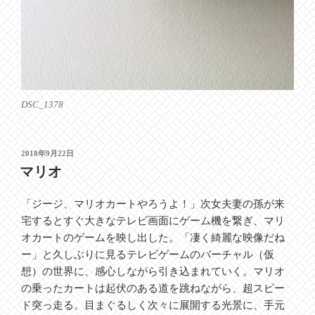
DSC_1378
投
2018年9月22日
稿
マリオ
日:
「ジージ、マリオカートやろうよ！」次女夫妻の孫が来
宅するとすぐ大きなテレビ画面にゲーム機を繋ぎ、マリ
オカートのゲームを映し出した。「凄く綺麗な映像だね
ー」と久しぶりに見るテレビゲームのバーチャル（仮
想）の世界に、感心しながら引き込まれていく。マリオ
の乗ったカートは起伏のある道を跳ねながら、超スピー
ド突っ走る。目まぐるしく次々に展開する光景に、手元