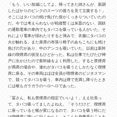
「もう、いい加減にしてよ。帰ってきた姉さんが、新調
したばかりのピンクのスーツの後ろを見て立腹する！」
そこにはタバコの焼け焦げた痕がくっきりついていたの
だ。今では考えられないが戦後暫くは灰皿のない、国鉄
の通勤電車の車内でもタバコを吸っている人がいた。そ
れにより電車が揺れたりすると弾みで、衣服にタバコの
火が触れる。また座席の布張り椅子のあちこちにも焼け
焦げの穴があり、中のアンコも覗いていた。以前は新幹
線の喫煙席の状況もひどかった。私は仕事でたびたび神
戸に出かけたので新幹線をよく利用した。すると禁煙席
が満席の場合や、連れがタバコを吸うとしかたなく喫煙
席に座る。その車両はほぼ全員が喫煙者のビジネスマン
で、競ってタバコを吸う。車内は煙で充満し降りたとき
には喉もガラガラのヘロヘロであった。
「冨さん、私も禁煙席の指定でいいよ！」ええ社長っ
て、タバコ吸ってましたよねえ。「そうだけど、喫煙席
に座っていると喉が変になるので、タバコを吸う時にだ
け喫煙席に吸いに行くから！」とこんな身勝手なことを