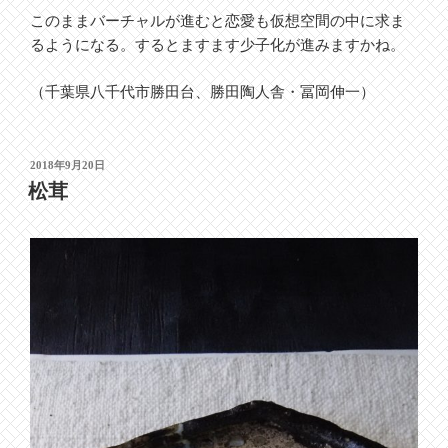
このままバーチャルが進むと恋愛も仮想空間の中に求ま
るようになる。するとますます少子化が進みますかね。
（千葉県八千代市勝田台、勝田陶人舎・冨岡伸一）
投
2018年9月20日
稿
松茸
日: