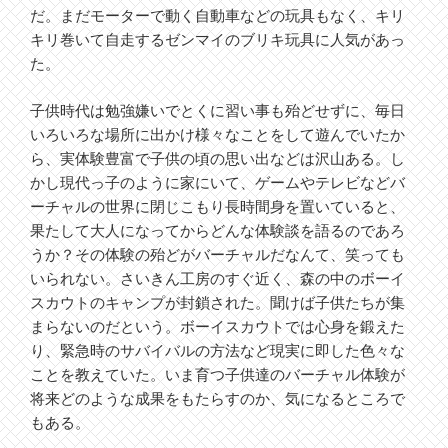
だ。まだモーターで動く自動車などの玩具もなく、キリ
キリ巻いて自走するゼンマイのブリキ玩具に人気があっ
た。
子供時代は勉強嫌いでとくに習い事も殆どせずに、毎日
いろいろな場所に出かけ様々なことをして遊んでいたか
ら、実体験豊富で子供の頃の思い出などは沢山ある。し
かし現代っ子のように家にいて、ゲームやテレビなどバ
ーチャルの世界に閉じこもり長時間身を置いていると、
果たして大人になってからどんな体験談を語るのであろ
うか？その体験の殆どがバーチャルだなんて、笑っても
いられない。さいきん工房のすぐ近く、森の中のボーイ
スカウトのキャンプが封鎖された。聞けば子供たちが集
まらないのだという。ボーイスカウトでは心身を鍛えた
り、緊急時のサバイバルの方法など現実に即した色々な
ことを教えていた。いま育つ子供達のバーチャル体験が
将来どのような成果をもたらすのか、気になるところで
もある。