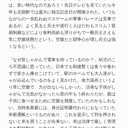
は、良い時代なのであろう！先日テレビを見ていたら今
年も北朝鮮では盛大に独立記念日が開催された。いつも
ながらの一糸乱れぬマスゲームや軍事パレードは見事で
あるが、よく見ると兵士や道行く人はだれもスリム！貿
易制裁などにより食料供給も滞りがちで一般兵士さえも
常に空腹状態だという。空腹だと闘争心が増し兵士は強
くなるという。
「なぜ皆しゃがんで電車を待っているのか？」幼児のこ
ろ不思議に思っていた。日本でも戦後暫くは食うや食わ
ずで皆さん痩せこけていて、駅のホームでも大人達がし
ゃがみ込んでいるのをよく見かけた。体力温存というよ
り常に空腹で、力が出ないらしかった。活発な子供がし
ゃがんで元気がなかったら世の中もう終わりだが。親は
子供に食べせるために空腹を我慢していたのかもしれな
い。当時各家庭には、身分証明書代わりにもなっていた
米穀通帳というものがあり、これを提示して判を押され
ないと米を買うことが出来ない。米は法律で厳しく管理