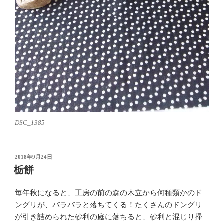
DSC_1385
投
2018年9月24日
稿
栃餅
日:
毎年秋になると、工房の前の森の木立から何種類かのド
ングリが、バラバラと落ちてくる！たくさんのドングリ
が引き詰められた砂利の庭に落ちると、砂利と混じり掃