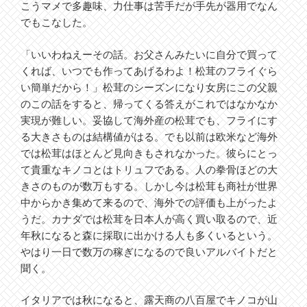
こうマメで多趣味、力仕事は苦手だが手先が器用でなん
でもこなした。
「いいわねえーその話。お父さんみたいに自分で買って
くれば、いつでも作ってあげるわよ！松茸のフライぐら
い簡単だから！」松茸のシーズンになり女房にこの父親
のこの話をすると、帰ってくる答えがこれではなかなか
実現が難しい。妥協して海外産の松茸でも、フライにす
る大きさものは結構値がはる。でも以前は欧米など海外
では松茸はほとんど見向きもされなかった。彼らにとっ
て貴重なキノコとはトリュフである。人の拳骨ほどの大
きさのものが数万もする。しかし今は松茸も商社が世界
中からかき集めて来るので、海外での評価も上がったよ
うだ。カナダでは松茸を日本人が高く買い取るので、近
年秋になると森に採取に出かける人も多くいるという。
やはり一日で数万の稼ぎになるので良いアルバイトだと
聞く。
イタリアでは秋になると、露天商の八百屋でキノコが山