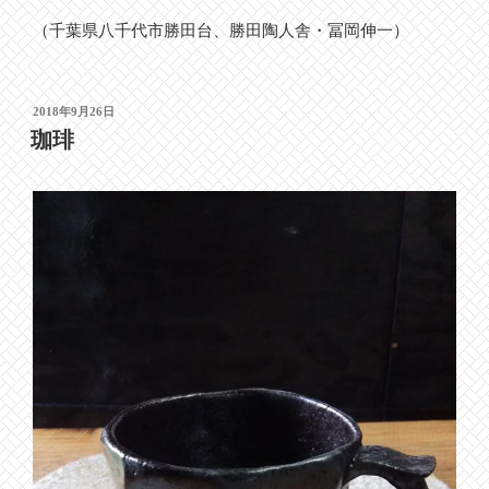
（千葉県八千代市勝田台、勝田陶人舎・冨岡伸一）
投
2018年9月26日
稿
珈琲
日: