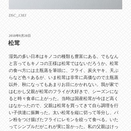
DSC_1383
投
2018年9月20日
稿
松茸
日:
湿気の多い日本はキノコの種類も豊富にある。でもなん
と言ってもキノコの王様は松茸ではないだろうか。松茸
の食べ方には土瓶蒸を筆頭に、フライ、炭火ヤキ、天ぷ
らなど色々あるが、いま松茸は非常に高価なので土瓶蒸
以外、秋になってもあまりお目にかかれない。我が家で
はむかし父親が松茸のフライが大好きで、シーズンにな
ると時々食卓に上がった。当時は国産松茸が今ほど高く
はなかったので、父親は松茸を買ってきて自ら調理を行
い子供達に振舞った。太い松茸を縦に切って等分し、パ
ン粉をつけ揚げたフライにレモンを絞って食べる。いた
ってシンプルだがこれが実に旨かった。私の父親はけっ