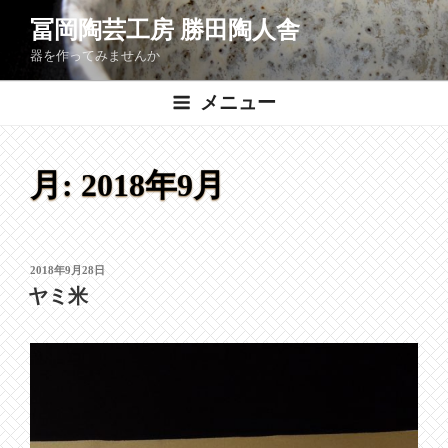
コ
冨岡陶芸工房 勝田陶人舎
ン
器を作ってみませんか
テ
ン
メニュー
ツ
へ
ス
月:
2018年9月
キ
ッ
プ
投
2018年9月28日
稿
ヤミ米
日: