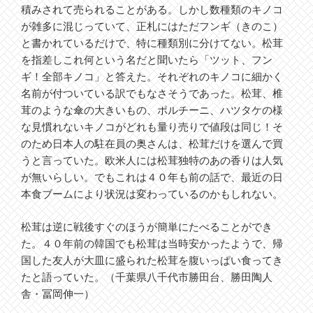
積みされて売られることがある。しかし数種類のキノコ
が雑多に混じっていて、正札にはただフンギ（きのこ）
と書かれているだけで、特に種類別に分けてない。松茸
を指差しこれ何という名だと聞いたら「ツット、フン
ギ！全部キノコ」と答えた。それぞれのキノコに細かく
名前が付ついている訳でもなさそうであった。松茸、椎
茸のような傘の大きいもの、ポルチーニ、ハツタケの様
な見慣れないキノコがどれも量り売りで値段は同じ！そ
のため日本人の駐在員の奥さんは、松茸だけを選んで買
うと言っていた。欧米人には松茸独特のあの香りは人気
が無いらしい。でもこれは４０年も前の話で、最近の日
本食ブームにより状況は変わっているのかもしれない。
松茸は逆に戦後すぐのほうが簡単にたべることができ
た。４０年前の韓国でも松茸は当時安かったようで、帰
国した友人が大皿に盛られた松茸を腹いっぱい食ってき
たと語っていた。（千葉県八千代市勝田台、勝田陶人
舎・冨岡伸一）