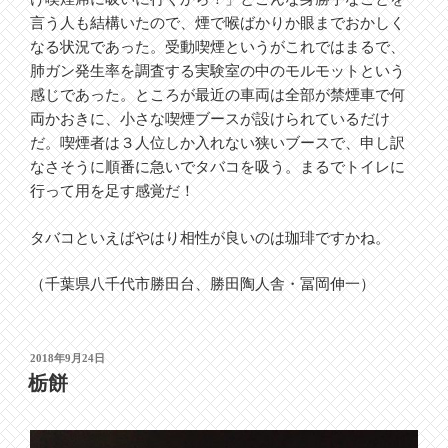
言う人も結構いたので、煙で喉ばかりか眼までおかしく
なる状況であった。受動喫煙というがこれではまるで、
肺ガン発生率を調査する実験室の中のモルモットという
感じであった。ところが最近の車両は全部が禁煙車で何
両かおきに、小さな喫煙ブースが設けられているだけ
だ。喫煙者は３人位しか入れない狭いブースで、申し訳
なさそうに順番に急いでタバコを吸う。まるでトイレに
行って用を足す感覚だ！
タバコといえばやはり相性が良いのは珈琲ですかね。
（千葉県八千代市勝田台、勝田陶人舎・冨岡伸一）
投
2018年9月24日
稿
栃餅
日: