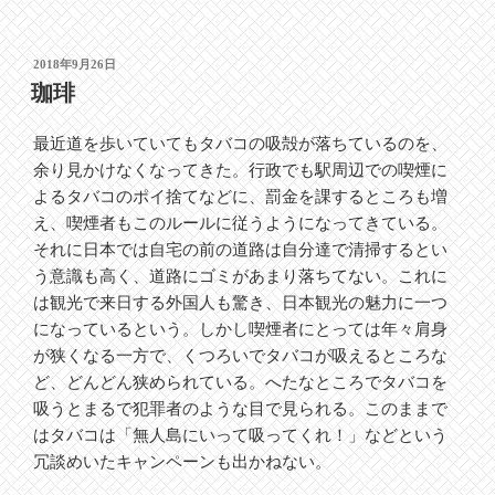
投
2018年9月26日
稿
珈琲
日:
最近道を歩いていてもタバコの吸殻が落ちているのを、
余り見かけなくなってきた。行政でも駅周辺での喫煙に
よるタバコのポイ捨てなどに、罰金を課するところも増
え、喫煙者もこのルールに従うようになってきている。
それに日本では自宅の前の道路は自分達で清掃するとい
う意識も高く、道路にゴミがあまり落ちてない。これに
は観光で来日する外国人も驚き、日本観光の魅力に一つ
になっているという。しかし喫煙者にとっては年々肩身
が狭くなる一方で、くつろいでタバコが吸えるところな
ど、どんどん狭められている。へたなところでタバコを
吸うとまるで犯罪者のような目で見られる。このままで
はタバコは「無人島にいって吸ってくれ！」などという
冗談めいたキャンペーンも出かねない。