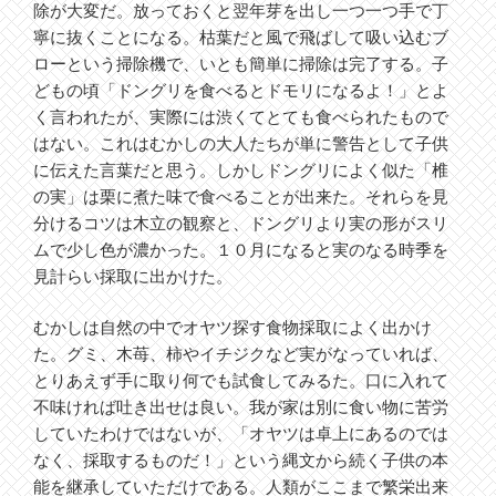
除が大変だ。放っておくと翌年芽を出し一つ一つ手で丁
寧に抜くことになる。枯葉だと風で飛ばして吸い込むブ
ローという掃除機で、いとも簡単に掃除は完了する。子
どもの頃「ドングリを食べるとドモリになるよ！」とよ
く言われたが、実際には渋くてとても食べられたもので
はない。これはむかしの大人たちが単に警告として子供
に伝えた言葉だと思う。しかしドングリによく似た「椎
の実」は栗に煮た味で食べることが出来た。それらを見
分けるコツは木立の観察と、ドングリより実の形がスリ
ムで少し色が濃かった。１０月になると実のなる時季を
見計らい採取に出かけた。
むかしは自然の中でオヤツ探す食物採取によく出かけ
た。グミ、木苺、柿やイチジクなど実がなっていれば、
とりあえず手に取り何でも試食してみるた。口に入れて
不味ければ吐き出せは良い。我が家は別に食い物に苦労
していたわけではないが、「オヤツは卓上にあるのでは
なく、採取するものだ！」という縄文から続く子供の本
能を継承していただけである。人類がここまで繁栄出来