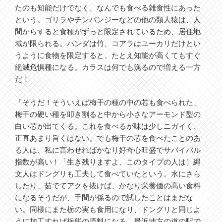
たのも知能だけでなく、なんでも食べる雑食性にあった
という。ゴリラやチンパンジーなどの他の類人猿は、人
間からすると食種がずっと限定されているため、居住地
域が限られる。パンダは竹、コアラはユーカリだけとい
うように食物を限定すると、たとえ知能が高くてもすぐ
絶滅危惧種になる。カラスは何でも漁るので増える一方
だ！
「そうだ！そういえば梅干の種の中の芯も食べられた」
梅干の硬い種を叩き割ると中から小さなアーモンド型の
白い芯が出てくる。これを食べるが味は少しニガイく、
正直あまり旨くはない。でも梅干の芯を食べたことのあ
る人は、私に言わせればかなり好奇心旺盛でサバイバル
指数が高い！「生き残りますよ、このタイプの人は］縄
文人はドングリも工夫して食べていたという。水にさら
したり、茹でてアクを抜けば、かなり栄養価の高い食料
になるそうだが、手間が係るので試したことはまだな
い。同様にまた栃の実も食用になり、ドングリと同じよ
うに加工すれば栃餅の原料になる。最近地方の道の駅で