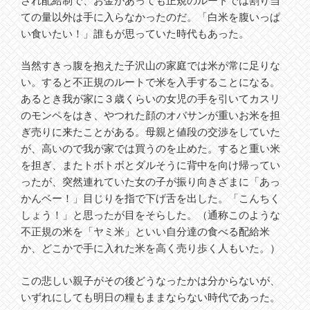
され配給制で、お金があっても正規のルートでは割り当
ての量以外は手に入らなかったのだ。「白米を腹いっぱ
い食いたい！」誰もが思っていた時代もあった。
当然すきっ腹を抱えた子沢山の家庭では米が常に足りな
い。すると不正規のルートで米を入手することになる。
あるとき我が家に３歳くらいの女児の手を引いてカスリ
のモンペをはき、やつれた顔のオバサンが重いお米を担
ぎ売りに来たことがある。母親と値段の交渉をしていた
が、高いので我が家では買うのを止めた。すると重い米
を担ぎ、またトボトボとダルそうに背中を向け帰ってい
ったが、突然連れていた女の子が振り向きざまに「あっ
かんベー！」目じりを指で下げ舌を出した。「こんちく
しょう！」と思ったが目をそらした。（通称このような
不正規の米を「ヤミ米」といい自分達の食べる配給米
か、どこかで手に入れた米を高く売り歩く人もいた。）
この悲しい親子がその後どうなったかは分からないが、
いずれにしても明日の糧もままならない時代であった。