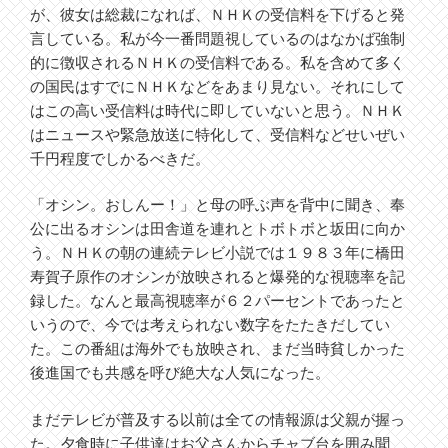
が、彼女は総裁になれば、ＮＨＫの受信料を下げると発
言している。私が今一番問題視しているのはなかば強制
的に徴収されるＮＨＫの受信料である。私を含めて多く
の国民はすでにＮＨＫなどをあまり見ない。それにして
はこの高い受信料は時代に即していないと思う。ＮＨＫ
はニュースや緊急放送に特化して、受信料などせいぜい
千円程度でしかるべきだ。
「オシン。おしんー！」と母の呼ぶ声を背中に聞き、奉
公に出るオシンは田舎道を連れとトボトボと坂田に向か
う。ＮＨＫの朝の連続テレビ小説では１９８３年に橋田
寿賀子原作のオシンが放映されると爆発的な視聴率を記
録した。なんと最高視聴率が６２パーセントであったと
いうので、今では考えられない数字をたたきだしてい
た。この番組は海外でも放映され、まだ当時貧しかった
後進国でも共感を呼び絶大な人気になった。
まだテレビが普及する以前は全ての情報源は父親が握っ
た。夕食時に子供達はお父さんからチャブ台を囲み聞