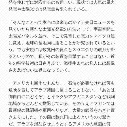
発を使わずに対応するのも難しい。現状では人気の風力
発電や太陽光では発電量も限られている。
「そんなことって本当に出来るのか？」先日ニュースを
見ていたら新たな太陽光発電の方法として、宇宙空間に
太陽光パネルを並べ、そこで発電した電力をマイクロ波
に変え、地球の基地局に送ることが研究されているとい
う。でも実現には数兆円の資金と３０年余りの歳月が掛
るというので、私がその装置を目撃することはない。近
年の科学技術は日進月歩で、戦後生まれの凡人には想像
さえ及ばない世界になっていく。
「アメリカも勝手なもんだ」。石油が必要なければ何も
危険を冒してアラブ諸国に留まることもない。「あとは
御自由ににどうぞ」とイラクやアフガニスタンなど戦闘
地域からどんどん撤退している。そのうえアフガンでは
最新鋭の戦闘機や軍用ヘリなど、大量の武器をわざと置
き去りにした。その額は数兆円に上るというので驚き
だ。アラブを混乱させようとするアメリカの意図は何