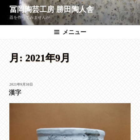
コ
冨岡陶芸工房 勝田陶人舎
ン
器を作ってみませんか
テ
ン
メニュー
ツ
へ
ス
月:
2021年9月
キ
ッ
プ
投
2021年9月30日
稿
漢字
日: