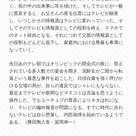
く、世の中の出来事に耳を傾けた。そしてテレビが一般
に普及すると、お父さんの座る位置にはテレビが鎮座
し、いつしかその情報源はテレビに変わっていった。そ
してそのテレビも情報源としての役割を終え、スマホで
のネット経由となる。それにつれて父親の情報源として
の役割もどんどん低下し、家庭内における尊厳も希薄に
なっていく。
先日あのテレ朝ではオリンピックの閉会式の夜に、禁止
されている多人数での宴会を開き、泥酔女が二階から転
落という最悪な事件を起こした。日頃自粛を強く呼びか
ける立場の局が、自らの違反ではシャレにもならない。
最近までテレビや新聞などマスコミは言論を思うように
操作した。でもユーチュブの普及によりネタばれにな
り、テレビの偏向報道が問題になる。すでに時代に合わ
ないテレビは自ら堕落し、内部崩壊を始めているようで
ある。（勝田陶人舎・冨岡伸一）