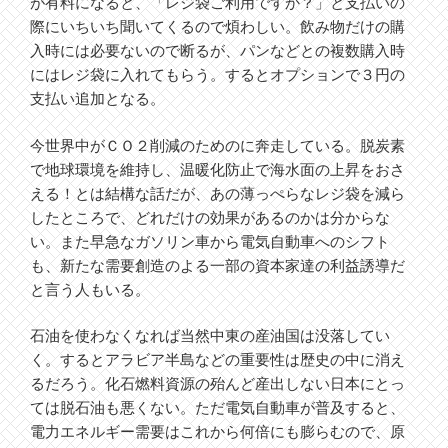
が有料になると、「レジ袋ご利用ですか？」と支払いの
際にいちいち聞いてくるので煩わしい。飲み物だけの購
入時には必要ないので断るが、パンなどとの複数購入時
にはレジ袋に入れてもらう。するとオプションで３円の
支払い追加となる。
今世界中がＣＯ２削減のためのに奔走している。脱炭素
で地球環境を維持し、温暖化防止で海水面の上昇をおさ
える！とは結構な話だが、あの薄っぺらなレジ袋を減ら
したところで、どれだけの効果があるのかは分からな
い。また早急なガソリン車から電気自動車へのシフト
も、新たな需要創造のよる一部の資本家達の利益誘導だ
と言う人もいる。
石油を使わなくなれば当然中東の産油国は没落してい
く。するとアラビア半島などの重要性は歴史の中に消え
るだろう。化石燃料資源の殆んど産出しない日本にとっ
ては脱石油も悪くない。ただ電気自動車が普及すると、
電力エネルギー需要はこれから何倍にも膨らむので、原