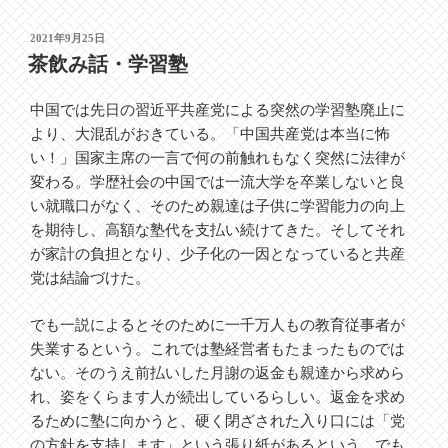
投
2021年9月25日
稿
茶飲み話・学習塾
日:
中国では先日の習近平共産党による突然の学習塾廃止に
より、大混乱がおきている。「中国共産党は本当に怖
い！」国家主席の一言で何の前触れもなく突然に法律が
変わる。学歴社会の中国では一流大学を卒業しないと良
い就職口がなく、そのため親達は子供に学習能力の向上
を期待し、高額な塾代を支払い続けてきた。そしてそれ
が家計の負担となり、少子化の一因となっていると共産
党は結論づけた。
でも一説によるとそのために一千万人もの教育従事者が
失業するという。これでは塾経営者もたまったものでは
ない。そのうえ前払いした月謝の返金も親達から求めら
れ、姿をくらます人が続出しているらしい。返金を求め
るために塾に向かうと、硬く閉ざされた入り口には「党
の方針を支持します」という張り紙があるという。でも