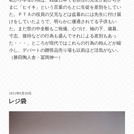
私が小学生の頃は、戦後日本でも担任の先生があからさ
まに「ヒイキ」という言葉のもとに生徒を差別をしてい
た。ＰＴＡの役員の父兄などは盆暮れには先生に付け届
けをしていたようで、明らかに優遇されてる子供もい
た。まだ世の中全般もご祝儀、心づけ、袖の下、歳暮、
寸志、接待などの行為も盛んでそれによる差別もあっ
た・・・。ところが現代ではこれらの行為の殆んどが縮
小し、デパートの贈答品売り場も以前ほど活気がない。
（勝田陶人舎・冨岡伸一）
投
2021年9月20日
稿
レジ袋
日: