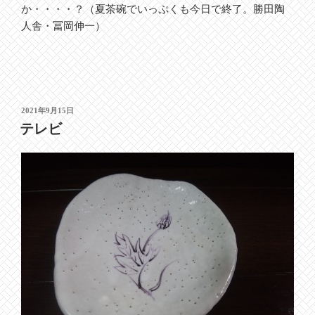
か・・・・？（夏茶碗でいっぷくも今日で終了。勝田陶
人舎・冨岡伸一）
投
2021年9月15日
稿
テレビ
日: