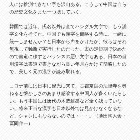
人には推測できない字も沢山ある。こうして中国は自ら
の歴史文化をまた一つ壊していく。
韓国では近年、氏名以外は全てハングル文字で、もう漢
字文化を捨てた。中国でも漢字を簡略する時に、一緒に
統一しませんか？と日本から声をかけたが、彼らはそれ
無視して独断で実行したのだった。案の定短期で決めた
ので書道に移すとバランスの悪い文字もある。日本の当
用漢字は書道で書きながら長い年月をかけて簡略したの
で、美しく元の漢字が読み取れる。
コロナ前には日本に観光に来て、古都奈良の法隆寺を尋
ねると懐かしさのあまり感涙する中国人が多くいたらし
い。もう本国には唐代の木造建築など全く残っていな
い。将来正当な漢字も日本以外では見かけなくなるな
ど、シャレにもならないのでは・・・。（勝田陶人舎・
冨岡伸一）