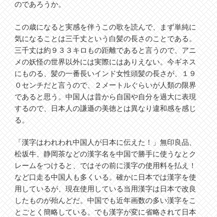
のであろうか。
この歳になると実感を伴うこの歌を読んで、まず単純に
気になることは三千丈という白髪の長さのことである。
三千丈は約９３３キロもの距離であると言うので、アニ
メの妖怪の世界以外には実際にはありえない。今ギネス
にものる、髪の一番長いインド女性頭髪の長さが、１９
０センチだと言うので、２メートルぐらいが人類の限界
であると思う。中国人は昔から自国や自分を過大に表現
するので、日本人の謙遜の美徳とは異なり違和感を感じ
る。
「漢字はわれわれ中国人が日本に伝えた！」無印良品、
松坂牛、静岡茶などの漢字名を中国で勝手に使うなとク
レームをつけると、ではその前に漢字の使用料を払え！
など口走る中国人も多くいる。確かに日本では漢字を使
用しているが、現在使用している当用漢字は日本で改良
したものが殆んどだ。中国でも近年画数の多い漢字をこ
とごとく簡略している。でも漢字が変に省略されて日本