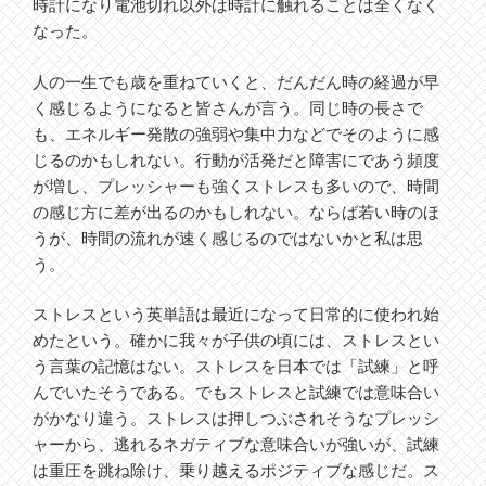
時計になり電池切れ以外は時計に触れることは全くなく
なった。
人の一生でも歳を重ねていくと、だんだん時の経過が早
く感じるようになると皆さんが言う。同じ時の長さで
も、エネルギー発散の強弱や集中力などでそのように感
じるのかもしれない。行動が活発だと障害にであう頻度
が増し、プレッシャーも強くストレスも多いので、時間
の感じ方に差が出るのかもしれない。ならば若い時のほ
うが、時間の流れが速く感じるのではないかと私は思
う。
ストレスという英単語は最近になって日常的に使われ始
めたという。確かに我々が子供の頃には、ストレスとい
う言葉の記憶はない。ストレスを日本では「試練」と呼
んでいたそうである。でもストレスと試練では意味合い
がかなり違う。ストレスは押しつぶされそうなプレッシ
ャーから、逃れるネガティブな意味合いが強いが、試練
は重圧を跳ね除け、乗り越えるポジティブな感じだ。ス