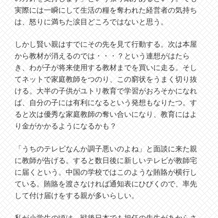
実際には一瞬にして生活の糧を奪われた経営者の気持ち
は、怒りに満ちた涙目どころではないと思う。
しかし賢い親はすでにその先を見て行動する。次は本屋
から教材が消えるのでは・・・？という連想がはたら
き、わが子が将来使用する教材までを買いに走る。そし
てネットで家庭教師をつのり、この窮状をうまく切り抜
ける。大半の子供がユトリ教育で学習がおろそかになれ
ば、自分の子には有利になるという発想もなりたつ。す
ると次は優秀な家庭教師の奪い合いになり、教育にはよ
り金がかかるようになるかも？
「うちのテレビなんか調子悪いのよね」と面談に来た親
に教師が告げる。すると数日後に新しいテレビが教師宅
に届くという。中国の学校ではこのような賄賂が横行し
ている。賄賂を渡さなければ通知表にひびくので、率先
して付け届けをする親が多いらしい。