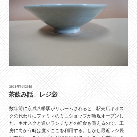
投
2021年9月20日
稿
茶飲み話。レジ袋
日:
数年前に京成八幡駅がリホームされると、駅売店キオス
クの代わりにファミマのミニショップが新規オープンし
た。キオスクと違いランチなどの軽食も買えるので、工
房に向かう時は度々ここを利用する。しかし最近レジ袋