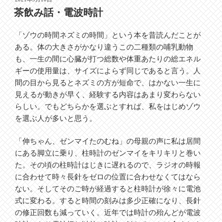
稿
茶飲み話・電波時計
日:
「ゾウの時間ネズミの時間」という本を昔読んだことが
ある。体の大きさがかなり違うこの二種類の哺乳動物
も、一生の間に心臓が打つ総数や体重あたりの総エネル
ギーの使用量は、サイズによらず同じであると言う。人
間の目から見るとネズミの方が短命で、はかない一生に
見えるが動きが早く、経験する内容はあまり変わらない
らしい。でもどちらかを選ぶとすれば、私をはじめゾウ
を選ぶ人が多いと思う。
「伸ちゃん、ゼンマイたのむね」の母親の声に私は居間
にある脚立に乗り、柱時計のゼンマイをキリキリと巻い
た。その頃の柱時計はじきに遅れるので、ラジオの時報
に合わせて時々長針をゼロの位置に合わせなくてはなら
ない。そしてそのご時が経過すると柱時計が徐々に電池
式に変わる。すると時間の刻みは多少正確になり、長針
の修正回数も減っていく。近年では時計の殆んどが電波