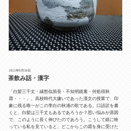
投
2021年9月30日
稿
茶飲み話・漢字
日:
「白髪三千丈・縁愁似箇長・不知明鏡裏・何処得秋
霜・・・」。高校時代大嫌いであった漢文の授業で、印
象に残る唯一がこの李白の秋浦の歌である。口語訳を書
くと、白髪は三千丈もあるであろうか？思い悩みが原因
で、このように長く伸びたのであろう。こうして鏡に映
っている私を見ていると、どこからこの霜を身に受けた