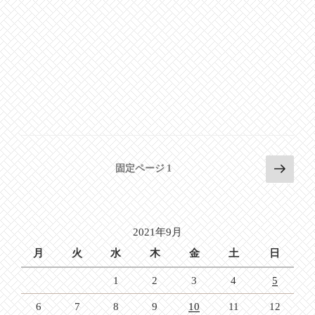
投
次
固定ページ
1
の
稿
ペ
の
ー
ペ
ジ
2021年9月
ー
月
火
水
木
金
土
日
ジ
1
2
3
4
5
送
り
6
7
8
9
10
11
12