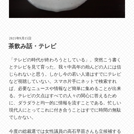
投
2021年9月15日
稿
茶飲み話・テレビ
日:
「テレビの時代が終わろうとしている」。突然こう書く
とテレビを見て育った、我々中高年の殆んどの人には信
じられないと思う。しかし今の若い人達はすでにテレビ
など視聴していない。スマホ片手にネットで検索すれ
ば、必要なニュースや情報など簡単に集めることが出来
る。テレビの欠点はすべての人々の関心に答えるため
に、ダラダラと均一的に情報を流すことである。忙しい
現代人にとってこれに付き合うことはすでに時間の無駄
でしかない。
今度の総裁選では女性議員の高石早苗さんも立候補する