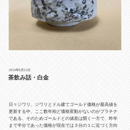
投
2024年8月25日
稿
茶飲み話・白金
日:
日々ジワリ、ジワリとドル建てゴールド価格が最高値を
更新する中、ここ数年殆ど価格変動がないのがプラチナ
である。そのためゴールドとの値差は開く一方で、昨年
まで半分であった価格が現在では３分の１に近づく方向