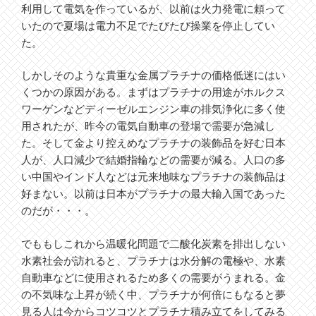
利用して電気を作っているが、以前は火力発電に頼って
いたので夏場は電力不足でたびたび操業を停止してい
た。
しかしそのような貴重な金属プラチナの価格低迷にはい
くつかの原因がある。まずはプラチナの用途がホルクス
ワーゲンなどディーゼルエンジン車の排気浄化に多く使
用されたが、昨今の電気自動車の登場で需要が急減し
た。そして金より控えめなプラチナの装飾品を好む日本
人が、人口減少で結婚指輪などの需要が減る。人口の多
い中国やインド人などは元来地味なプラチナの装飾品は
好まない。以前は日本がプラチナの最大輸入国であった
のだが・・・。
でももしこれから温暖化問題で二酸化炭素を排出しない
水素社会が訪れると、プラチナは水分解の電極や、水素
自動車などに使用されるため多くの需要がうまれる。金
の不気味な上昇が続く中、プラチナが何倍にもなると夢
見る人は今からコツコツとプラチナ積み立てをしてみる