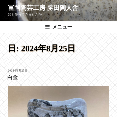
コ
冨岡陶芸工房 勝田陶人舎
ン
器を作ってみませんか
テ
ン
メニュー
ツ
へ
ス
日:
2024年8月25日
キ
ッ
プ
投
2024年8月25日
稿
白金
日: