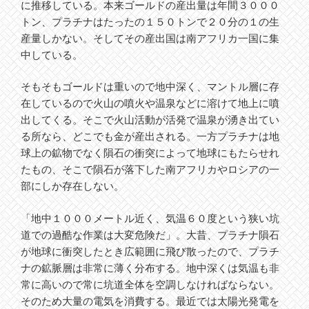
に推移している。本来ゴールドの産出量は年間３０００
トン、プラチナはたったの１５０トンで２０分の１の生
産量しかない。そしてその産出国は南アフリカ一国に集
中している。
そもそもゴールドは重いので地中深く、マントル層に存
在しているので火山の噴火や温泉などに溶けて地上に噴
出してくる。そこで火山活動が活発で温泉が湧き出てい
る所なら、どこでも金が産出される。一方プラチナは地
球上の鉱物でなく隕石の衝突によって地球にもたらせれ
たもの、そこで隕石が落下した南アフリカやロシアの一
部にしか存在しない。
「地中１０００メートル近く、気温６０度という狭い坑
道での過酷な作業は大変危険だ」。大昔、プラチナ隕石
が地球に衝突したとき広範囲に飛び散ったので、プラチ
ナの鉱脈層は非常に薄く分布する。地中深くは気温も非
常に高いので常に坑道全体を空調しなければならない。
そのため大量の電気を消費する。最近では太陽光発電を