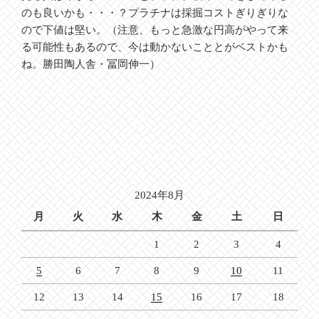
のも良いかも・・・？プラチナは採掘コストぎりぎりな
ので下値は堅い。（注意、もっと急激な円高がやって来
る可能性もあるので、今は動かないこととがベストかも
ね。勝田陶人舎・冨岡伸一）
2024年8月
月
火
水
木
金
土
日
1
2
3
4
5
6
7
8
9
10
11
12
13
14
15
16
17
18