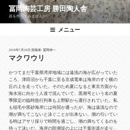
コ
冨岡陶芸工房 勝田陶人舎
ン
器を作ってみませんか
テ
ン
メニュー
ツ
へ
ス
投
2018年7月26日
投稿者:
冨岡伸一
キ
稿
マクワウリ
ッ
日:
プ
かつてまだ千葉県湾岸地域には遠浅の海が広がっていた
ころ、津田沼から千葉に至る京成電車は海岸のすぐ横の
丘の上を走っていた。そのため夏になると東京方面から
海水浴に向かう人達で混んでいて、黒潮号という名の夏
季限定の臨時急行列車も上野駅から運行されていた。私
も稲毛や黒砂海岸には何回か通ったが、海は遠浅なので
潮が満ちてこないと泳ぐことが出来ない。潮の引いてい
る時はアサリ採りで時間を過ごし、潮の満ちてくるのを
待って泳いだ。海岸の防潮堤の上には千葉街道が走り、