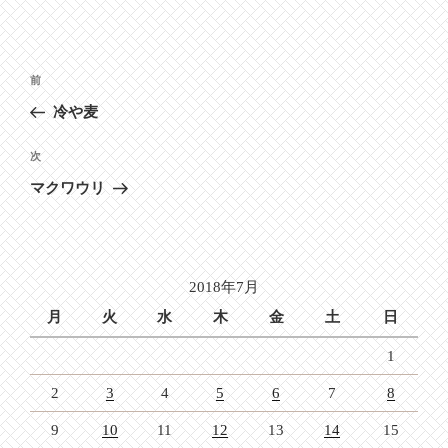
投
前
前
稿
の
冷や麦
ナ
投
ビ
稿
次
次
ゲ
の
マクワウリ
投
ー
稿
シ
ョ
2018年7月
ン
月
火
水
木
金
土
日
1
2
3
4
5
6
7
8
9
10
11
12
13
14
15