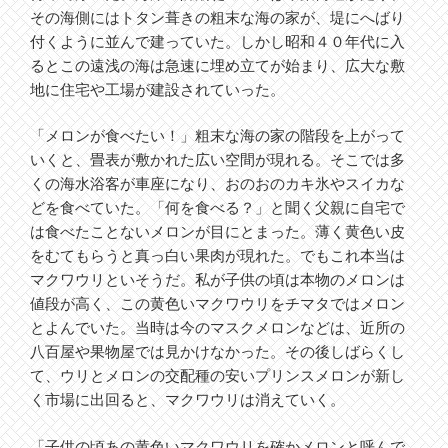
その海側にはトタン葺きの粗末な海の家が、堤にへばり
付くように並んで建っていた。しかし昭和４０年代に入
るとこの遠浅の海は急速に埋め立てが始まり、広大な敷
地に住宅や工場が建設されていった。
「メロンが食べたい！」粗末な海の家の階段を上がって
いくと、畳表が敷かれた広い空間が現れる。そこでは多
くの海水浴客が車座になり、おのおのカキ氷やスイカな
どを食べていた。「何を食べる？」と聞く父親に自宅で
は食べたことないメロンが目にとまった。薄く黄色い皮
をむてもらうと真っ白い果肉が現れた。でもこれ本当は
マクワウリといそうだ。私が子供の頃は本物のメロンは
値段が高く、この黄色いマクワウリをチマタではメロン
とよんでいた。当時は今のマスクメロンなどは、近所の
八百屋や果物屋では見かけなかった。その後しばらくし
て、ウリとメロンの交配種の安いプリンスメロンが新し
く市場に出回ると、マクワウリは消えていく。
「子供の頃あの黄色いマクワウリを確かメロンと呼んで