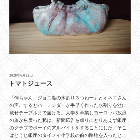
投
2020年6月22日
稿
トマトジュース
日:
「伸ちゃん、ジョニ黒の水割り３つねー」とオネエさん
の声。するとバーテンダーが手早く作った水割りを盆に
載せテーブルまで届ける。大学を卒業しヨーロッパ放浪
の旅から戻った私は、新聞広告を頼りにとりあえず銀座
のクラブでボーイのアルバイトをすることにした。そこ
はとうじ銀座のタイメイ小学校の前の路地を入ったとこ