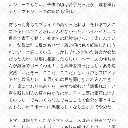
いジュースもない。子供の頃は苦手だったが、歳を重ね
るとトマトジュースの味にも慣れた。
坊ちゃん育ちでプライドの高かった私は、それまで人に
コキ使われたことがほとんどなかった。ハイハイと二つ
返事で素早く動く、初めての経験をけっこう楽しんでい
た。父親は別に反対もせず「若い頃は色々経験したほう
がよい」と笑っている。しかしそれを聞いた長女が心配
だったのか、旦那に相談したらしい「へー、あの伸ちゃ
んが銀座でボーイねえ！」と興味を持ったらしくある晩
突然「いたぞー、ここだ、ここだ」という声と共にドヤ
ドヤと義兄と５、６男が店の戸を開けなだれ込んでき
た。席にすわり水割りを一杯ずつ飲むと「頑張れよ」と
声を残し馴染の店へ向かうのか、早々に夜の銀座に消え
ていった。でもいくらなんでもここまで自分を落とすこ
ともないか？ボーイは馬鹿らしくなり三ヶ月でやめた。
トマトは好きだったがトマトジュースは余り好みでなか
った。しかしトマトジュースも飲み続けるとけっこう癖