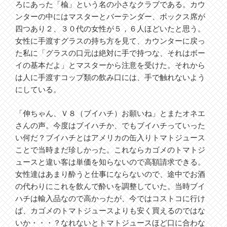
ろにあった「楡」という名の小さなクラブである。カウ
ンターの中にはマスターとバーテンダー、ボックス席が
四つあり２、３０代の女性が５，６人ほどいたと思う。
女性に手渡すグラスの持ち方を見て、カウンターに戻っ
た私に「グラスの口元は絶対に手で持つな、それはボー
イの基本だよ」とマスターから注意を受けた。それから
は人に手渡すコップ類の飲み口には、手で触れないよう
にしている。
「伸ちゃん、Ｖ８（ブイハチ）お願いね」とまたオネエ
さんの声。今度はブイハチか、でもブイハチっていった
い何だ？ブイハチとはアメリカの缶入りトマトジュース
ことで当時まだ珍しかった。これならカゴメのトマトジ
ュースと違い客は単価を知らないので高額請求できる。
女性達はあまり酔うと仕事にならないので、途中でお酒
の代わりにこれを飲んで酔いを調整していた。当時ブイ
ハチは輸入品なので高かったが、今ではコストコに行け
ば、カゴメのトマトジュースよりも安く買えるのではな
いか・・・？なれないとトマトジュースほど口に合わな