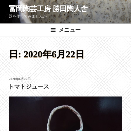
コ
冨岡陶芸工房 勝田陶人舎
ン
器を作ってみませんか
テ
ン
メニュー
ツ
へ
ス
日:
2020年6月22日
キ
ッ
プ
投
2020年6月22日
稿
トマトジュース
日: