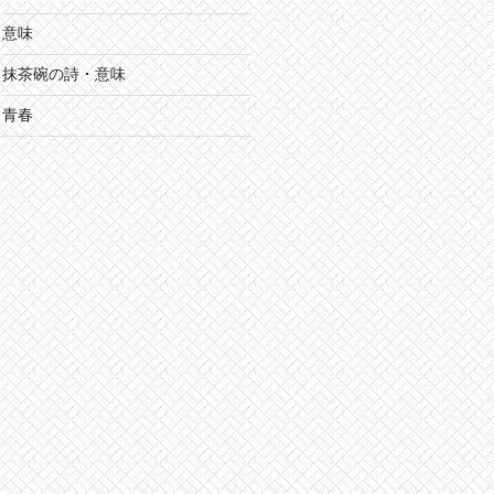
意味
抹茶碗の詩・意味
青春