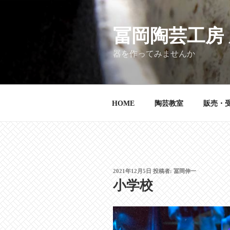
コ
ン
テ
冨岡陶芸工房
ン
器を作ってみませんか
ツ
へ
ス
キ
HOME
陶芸教室
販売・
ッ
プ
投
2021年12月5日
投稿者:
冨岡伸一
稿
小学校
日: