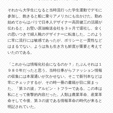
それから大学生になると当時流行った学生運動でデモに
参加し、飽きると船に乗りアメリカにも出かけた。勤め
始めてからはパリで日本人デザイナー高田健三の活躍が
伝わると、お堅い原油輸送会社を３ヶ月で退社し、全く
の思いつきで婦人靴のデザイナーに転進した。このよう
に常に流行には敏感であったが、ポリシーと一貫性など
はまるでない。ようは魚も生き方も鮮度が重要と考えて
いたのである。
「これからは情報化社会になるのか？」たぶんそれは１
９８０年だったと思う。当時仕事がらファッション情報
の収集には本屋通いが欠かせない。そこで新刊本などは
常にチェックするが、その時一冊の書籍が目に留まっ
た。「第３の波」アルビン・トフラーである。この本は
私にとって衝撃的内容だった。人類は農業革命、産業革
命そして今後、第３の波である情報革命の時代が来ると
明記されていた。