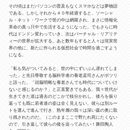
その頃はまだパソコンの普及もなくスマホなどは夢物語
である。しかしそれから４０年経過すると、ソーシャ
ル・ネット・ワークで世の中は網羅され、まさに情報化
革命の真っ只中で生活するようになった。でもさらに時
代はドンドン変わっていき、次はバーチャル・リアリテ
ィーの世界が拡大する。あと数年もすると人々は現実世
界の他に、新たに作られる仮想社会で時間を過ごすよう
になる。
「私も気がついてみると、世の中にずいぶん遅れてしま
った」と先日尊敬する脳科学者の養老孟司さんがポツリ
と語った。「頭脳明晰な養老さんでも時代についていけ
ないと感じるのか？」と正直驚きでもある。我々世代が
生きてきた道は過去のどこかで枝分かれし、後ろを振り
返っても既に若者達の姿は全く見えない。彼らは別ルー
トを選んで進んで行き、熟年層の我々は深い森の奥に取
り残されたのだ。（このままここで野たれ死にたくない
ので、引き返して彼らの後を追ってみたい！勝田陶人