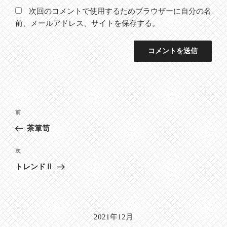
次回のコメントで使用するためブラウザーに自分の名
前、メールアドレス、サイトを保存する。
投
前
前
稿
の
茶箪笥
ナ
投
ビ
稿
次
次
ゲ
の
トレンドⅡ
投
ー
稿
シ
ョ
2021年12月
ン