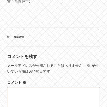
舎・冨岡伸一）
カ
陶芸教室
テ
ゴ
リ
ー
コメントを残す
メールアドレスが公開されることはありません。
※
が付
いている欄は必須項目です
コメント
※