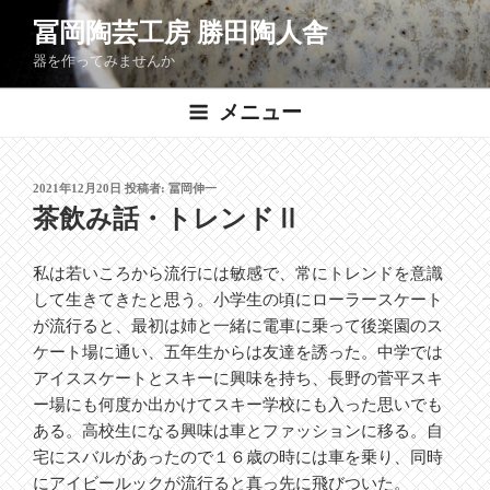
コ
冨岡陶芸工房 勝田陶人舎
ン
器を作ってみませんか
テ
ン
メニュー
ツ
へ
ス
投
2021年12月20日
投稿者:
冨岡伸一
キ
稿
茶飲み話・トレンドⅡ
ッ
日:
プ
私は若いころから流行には敏感で、常にトレンドを意識
して生きてきたと思う。小学生の頃にローラースケート
が流行ると、最初は姉と一緒に電車に乗って後楽園のス
ケート場に通い、五年生からは友達を誘った。中学では
アイススケートとスキーに興味を持ち、長野の菅平スキ
ー場にも何度か出かけてスキー学校にも入った思いでも
ある。高校生になる興味は車とファッションに移る。自
宅にスバルがあったので１６歳の時には車を乗り、同時
にアイビールックが流行ると真っ先に飛びついた。