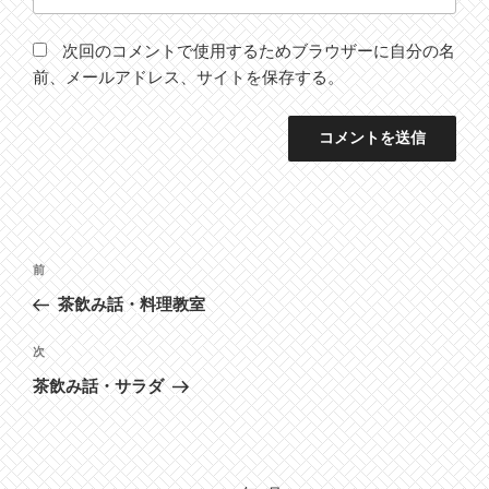
次回のコメントで使用するためブラウザーに自分の名
前、メールアドレス、サイトを保存する。
投
前
前
稿
の
茶飲み話・料理教室
ナ
投
ビ
稿
次
次
ゲ
の
茶飲み話・サラダ
投
ー
稿
シ
ョ