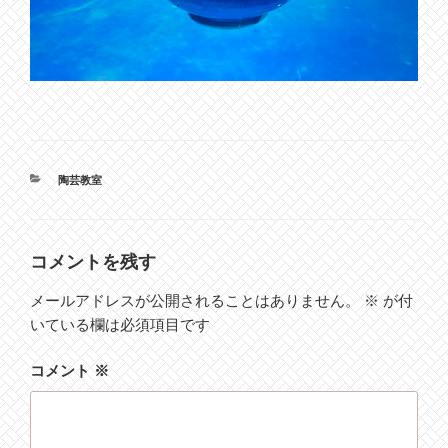
カ
陶芸教室
テ
ゴ
リ
ー
コメントを残す
メールアドレスが公開されることはありません。
※
が付
いている欄は必須項目です
コメント
※