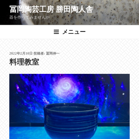
コ
冨岡陶芸工房 勝田陶人舎
ン
器を作ってみませんか
テ
ン
メニュー
ツ
へ
ス
投
2022年2月10日
投稿者:
冨岡伸一
キ
稿
料理教室
ッ
日:
プ