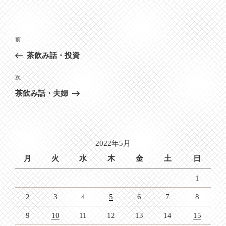
投
前
前
稿
の
茶飲み話・投資
ナ
投
ビ
稿
次
次
ゲ
の
茶飲み話・夫婦
投
ー
稿
シ
ョ
2022年5月
ン
月
火
水
木
金
土
日
1
2
3
4
5
6
7
8
9
10
11
12
13
14
15