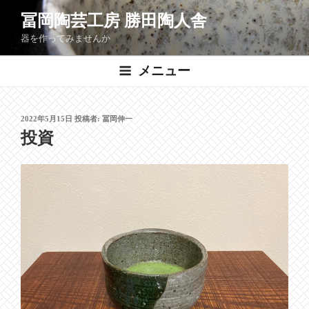
コ
冨岡陶芸工房 勝田陶人舎
ン
器を作ってみませんか
テ
ン
メニュー
ツ
へ
ス
投
2022年5月15日
投稿者:
冨岡伸一
キ
稿
投資
ッ
日:
プ