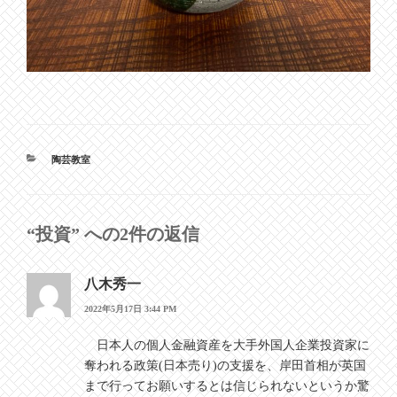
カ
陶芸教室
テ
ゴ
リ
ー
“投資” への2件の返信
八木秀一
2022年5月17日 3:44 PM
日本人の個人金融資産を大手外国人企業投資家に
奪われる政策(日本売り)の支援を、岸田首相が英国
まで行ってお願いするとは信じられないというか驚