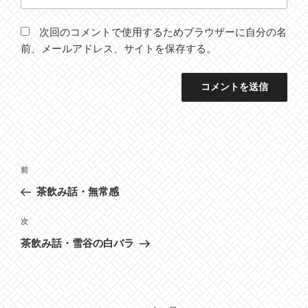
次回のコメントで使用するためブラウザーに自分の名
前、メールアドレス、サイトを保存する。
投
前
前
稿
の
茶飲み話・無常感
ナ
投
ビ
稿
次
次
ゲ
の
茶飲み話・雪谷の白バラ
投
ー
稿
シ
ョ