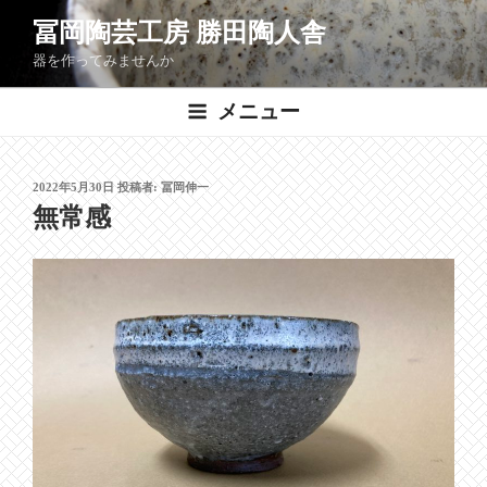
コ
冨岡陶芸工房 勝田陶人舎
ン
器を作ってみませんか
テ
ン
メニュー
ツ
へ
ス
投
2022年5月30日
投稿者:
冨岡伸一
キ
稿
無常感
ッ
日:
プ