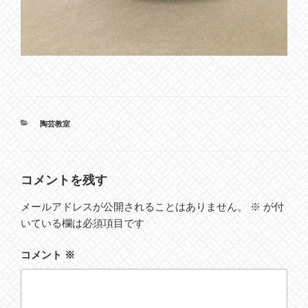
カ
陶芸教室
テ
ゴ
リ
ー
コメントを残す
メールアドレスが公開されることはありません。
※
が付
いている欄は必須項目です
コメント
※