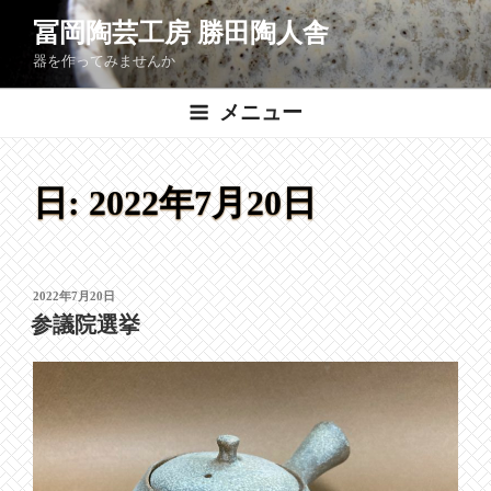
コ
冨岡陶芸工房 勝田陶人舎
ン
器を作ってみませんか
テ
ン
メニュー
ツ
へ
ス
日:
2022年7月20日
キ
ッ
プ
投
2022年7月20日
稿
参議院選挙
日: