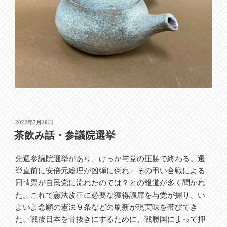
投
2022年7月20日
稿
茶飲み話・参議院選挙
日:
先週参議院選挙があり、けっか与党の圧勝で終わる。選
挙直前に安倍元総理が凶弾に倒れ、その弔い合戦による
同情票が自民党に流れたのでは？との報道が多く聞かれ
た。これで憲法改正に必要な獲得議席を与党が握り、い
よいよ念願の憲法９条などの刷新が現実味を帯びてき
た。戦後日本を骨抜きにするために、戦勝国によって押