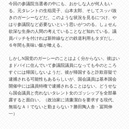
今回の参議院当選者の中にも、おかしな人が何人もい
る。元タレントの生稲晃子、山本太郎、そしてスッパ抜
きのガーシーなどだ。このような状況を見るにつけ、や
はり参議院など必要ないという思いがつのる。しょせん
欲深な生身の人間の考えていることなど知れている。議
員バッチを付ければ新幹線などの鉄道利用もタダだし、
６年間も美味い飯が喰える。
しかしN国党のガーシーのことはよく分からない。彼はい
まドバイに住んでいて参議院議員になっても今のところ
すぐには帰国しないようだ。彼が帰国すると詐欺容疑で
逮捕される可能性もあるらしいが、国会議員は基本国会
開催中には議員特権で逮捕されることはない。どうせな
ら国会議員と売れないタレント女のゴッシップを全部暴
露すると面白い。（政治家に清廉潔白を要求する現代、
無垢なＡＩでないと勤まらない？勝田陶人舎・冨岡伸
一）