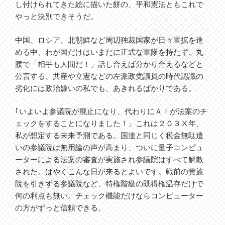
し付けられてきた絵に描いた餅の、平和憲法ともこれで
やっと決別できそうだ。
中国、ロシア、北朝鮮など周辺独裁国家が日々軍拡を進
める中、わが国だけはいまだに正式な軍隊を持たず、丸
腰で「相手も人間だ！」話し合えば分かり合えるなどと
公言する、共産や立憲などの左派政党議員の時代認識の
劣化には政治嫌いの私でも、あきれるばかりである。
｢いよいよ参議院が廃止になり、代わりにＡＩが法案のチ
ェックをすることになりました！」これは２０３Ⅹ年、
私が想定する未来予測である。国連と同じく税金無駄遣
いの参議院は無用論の声が高まり、ついに量子コンピュ
ーターによる法案の審査が実施され参議院はすべて解散
された。はやくこんな日が来るとよいです。戦前の貴族
院を引きずる参議院など、特権階級の既得権温存だけで
何の利点も無い。チェック機能だけならコンピューター
の方がずっと信頼できる。