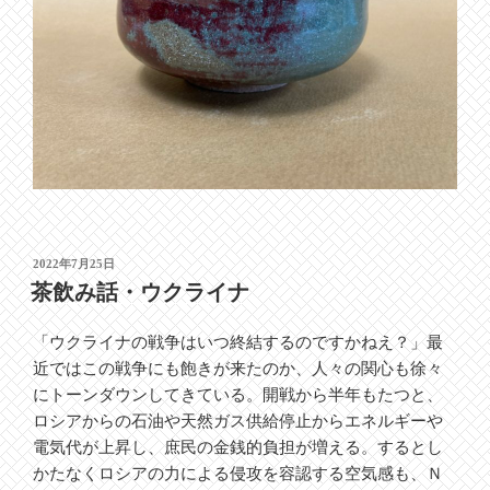
投
2022年7月25日
稿
茶飲み話・ウクライナ
日:
「ウクライナの戦争はいつ終結するのですかねえ？」最
近ではこの戦争にも飽きが来たのか、人々の関心も徐々
にトーンダウンしてきている。開戦から半年もたつと、
ロシアからの石油や天然ガス供給停止からエネルギーや
電気代が上昇し、庶民の金銭的負担が増える。するとし
かたなくロシアの力による侵攻を容認する空気感も、Ｎ