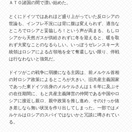
ＡＴＯ諸国の間で漂い始めた。
とくにドイツではあれほど盛り上がっていた反ロシアの
世論も、インフレ不況には背に腹は変えられず、適当な
ところでロシアと妥協しろ！という声が高まる。もしロ
シアから天然ガスが供給されずに冬を迎えると、暖を取
れず大変なことのなるらしい。いっぽうゼレンスキー大
統領はロシアによる占領地を全て奪還しない限り、停戦
は行なわないと強気だ。
ドイツがこの戦争に弱腰になる主因は、前メルケル首相
の対ロシア政策によるところが大きい。旧共産主義国家
であった東ドイツ出身のメルケルさんは１６年に及ぶそ
の在任期間に、もと共産主義陣営の仲間である中国やロ
シアに接近し親ロ、親中政策を推し進め、そのけっか抜
き差しなら無い状況を作り出してしまった。一部ではメ
ルケルはロシアのスパイではないかと冗談に噂されてい
る。