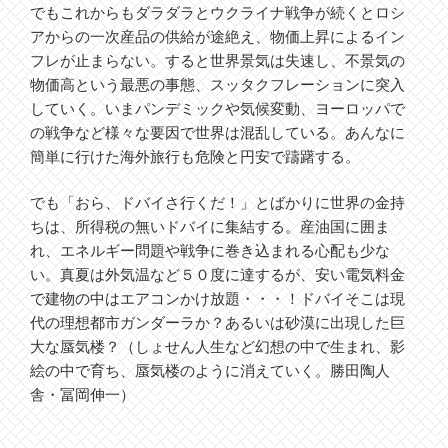
でもこれからもダラダラとウクライナ戦争が続くとロシ
アからの一次産品の供給が途絶え、物価上昇によるイン
フレが止まらない。すると世界景気は失速し、不景気の
物価高という最悪の事態、スッタクフレーションに突入
していく。いまパンデミックや気候変動、ヨーロッパで
の戦争など様々な要因で世界は混乱している。あんなに
簡単に行けた海外旅行も危険と円安で躊躇する。
でも「おら、ドバイさ行くだ！」とばかりに世界の金持
ちは、所得税の無いドバイに集結する。産油国に囲ま
れ、エネルギー問題や戦争に巻き込まれる心配も少な
い。真夏は外気温など５０度に達するが、安い電気料金
で建物の中はエアコンかけ放題・・・！ドバイそこは現
代の理想都市ガンダーラか？あるいは砂漠に出現した巨
大な蜃気楼？（しょせん人生など幻想の中で生まれ、影
絵の中で育ち、蜃気楼のように消えていく。勝田陶人
舎・冨岡伸一）