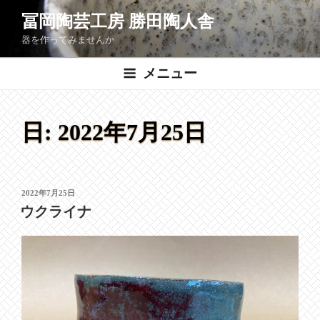
コ
冨岡陶芸工房 勝田陶人舎
ン
器を作ってみませんか
テ
ン
メニュー
ツ
へ
ス
日:
2022年7月25日
キ
ッ
プ
投
2022年7月25日
稿
ウクライナ
日: