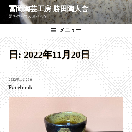
コ
冨岡陶芸工房 勝田陶人舎
ン
器を作ってみませんか
テ
ン
メニュー
ツ
へ
ス
日:
2022年11月20日
キ
ッ
プ
投
2022年11月20日
稿
Facebook
日: