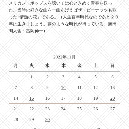
メリカン・ポップスを聴いては心ときめく青春を送っ
た。当時の好きな曲を一曲あげえばザ・ピーナッツも歌
った｢情熱の花」である。（人生百年時代なのであと２０
年は生きましょう。夢のような時代が待っている。勝田
陶人舎・冨岡伸一）
2022年11月
月
火
水
木
金
土
日
1
2
3
4
5
6
7
8
9
10
11
12
13
14
15
16
17
18
19
20
21
22
23
24
25
26
27
28
29
30