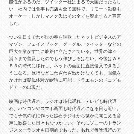
能性があるのだ。ツイッター社はまるで天国だったらし
い。社内では食事も売店も全て無料で、リモート勤務も
オーケー！しかしマスク氏はその全てを廃止すると宣言
した。
つい先日までわが世の春を謳歌したネットビジネスのア
マゾン、フェイスブック、グーグル、ツイッターなどの
巨大企業がすでに岐路に立たされている。世界の津々
浦々まで普及したのでもう伸びしろはない。今後はＷＥ
Ｂ３の時代に移行し、ネットの画面に直接侵入できるよ
うになる。旅行などにわざわざ出かけなくても、眼鏡を
かければ疑似体験が瞬時に可能！ドラエモンのドコデモ
ドアーの出現だ。
映画は時代遅れ、ラジオは時代遅れ、テレビも時代遅
れ、パソコンやスマホ画面も時代遅れになる日も近い。
でも子供の頃に作った鉱石ラジオから微かに聞こえる音
声に歓喜した日々もなつかしい。それにソニーのトラン
ジスターラジオも画期的であった。あれで毎晩流行のア