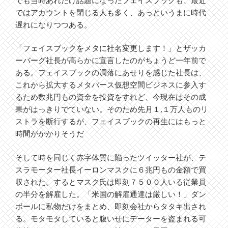
でも当時あれだけ話題になったフェイスブックも、最近
ではアカウントを閉じる人も多く、あっというまに時代
遅れになりつつある。
「フェイスブックをメタに社名変更します！」とザッカ
ーバーグ社長が高らかに宣言したのがちょうど一年前で
ある。フェイスブックの凋落にあせりを感じた社長は、
これから拡大するメタバース仮想空間ビジネスに参入す
るため数兆円もの資金を投資をすれど、今現在はその成
果がはっきりでていない。そのため先月１,１万人ものリ
ストラを断行するが、フェイスブックの再生にはもっと
時間がかかりそうだ
そして時を同じく赤字体質に陥ったツイッター社が、テ
スラモーター社長イーロンマスクに６兆円もの金額で買
収された。するとマスク氏は即刻７５００人いる従業員
の半分を解雇した。「米国の解雇通達は厳しい！」ダン
ボールに私物だけをまとめ、即刻会社からタタキ出され
る。モタモタしていると腹いせにデーターを盗まれる可