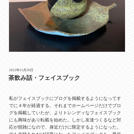
投
2022年11月20日
稿
茶飲み話・フェイスブック
日:
私がフェイスブックにブログを掲載するようになってす
でに４年が経過する。それまでホームページだけでブロ
グを掲載していたが、よりトレンディなフェイスブック
にも興味があり転載を始めた。しかし友達つくるなど対
応が煩雑になので、身近だけに限定するようになった。