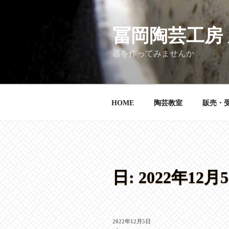
コ
ン
テ
冨岡陶芸工房
ン
器を作ってみませんか
ツ
へ
ス
キ
HOME
陶芸教室
販売・
ッ
プ
日:
2022年12月
投
2022年12月5日