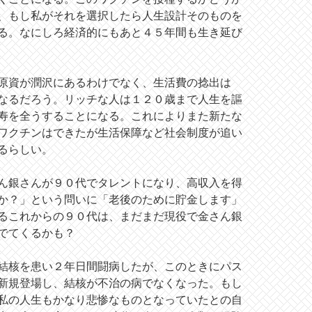
、もし私がそれを選択したら人生設計そのものを
る。なにしろ経済的にもあと４５年間も生き延び
原資が潤沢にあるわけでなく、生活費の捻出は
なるだろう。リッチな人は１２０歳まで人生を謳
寿を全うすることになる。これによりまた新たな
ワクチンはできたが生活保障など社会制度が追い
るらしい。
ん銀さんが９０代でタレントになり、高収入を得
か？」という問いに「老後のために貯金します」
るこれからの９０代は、まだまだ現役で金さん銀
でてくるかも？
結核を患い２年日間闘病したが、このときにパス
新規登場し、結核が不治の病でなくなった。もし
私の人生もかなり悲惨なものとなっていたとの自