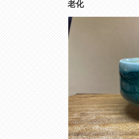
稿
老化
日: