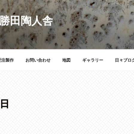
 勝田陶人舎
受注製作
お問い合わせ
地図
ギャラリー
日々ブロ
5日