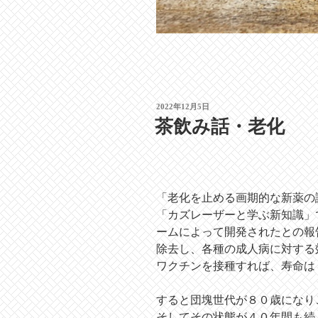
投
2022年12月5日
稿
茶飲み話・老化
日:
「老化を止める画期的な新薬の
「カズレーザーと学ぶ新知識」
ームによって開発されたとの報
除去し、各種の成人病に対する
ワクチンを接種すれば、寿命は
すると団塊世代が８０歳になり
そしてその状態が４０年間も続