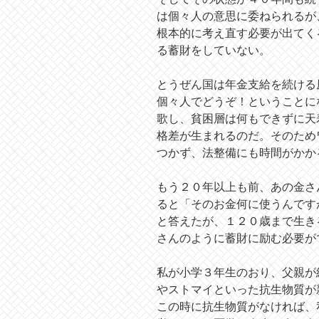
は個々人の意思に委ねられるが
根本的に考え直す必要が出てく
る蓄財をしていない。
とうぜん国は年金支給を続ける
個々人でどうぞ！ということに
歌し、貧困層は何もできずに天
格差が生まれるのだ。そのため
つかず、法整備にも時間がかか
もう２０年以上も前、あの金さ
ると「そのお金何に使うんです
と答えたが、１２０歳まで生き
さんのように蓄財に励む必要が
私が小学３年生のおり、父親が
やストマイといった抗生物質が
この時に抗生物質がなければ、