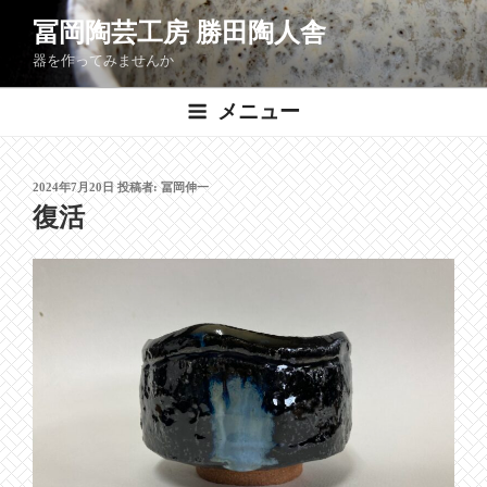
コ
冨岡陶芸工房 勝田陶人舎
ン
器を作ってみませんか
テ
ン
メニュー
ツ
へ
ス
投
2024年7月20日
投稿者:
冨岡伸一
キ
稿
復活
ッ
日:
プ