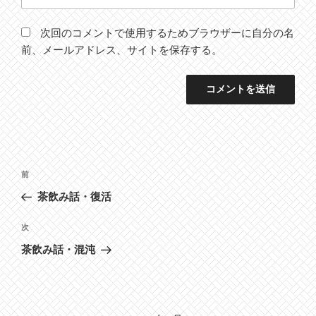
次回のコメントで使用するためブラウザーに自分の名
前、メールアドレス、サイトを保存する。
投
前
前
稿
の
茶飲み話・復活
ナ
投
ビ
稿
次
次
ゲ
の
茶飲み話・混沌
投
ー
稿
シ
ョ