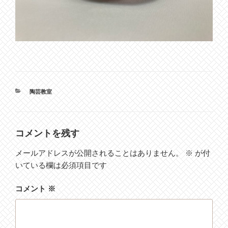
カ
陶芸教室
テ
ゴ
リ
ー
コメントを残す
メールアドレスが公開されることはありません。
※
が付
いている欄は必須項目です
コメント
※