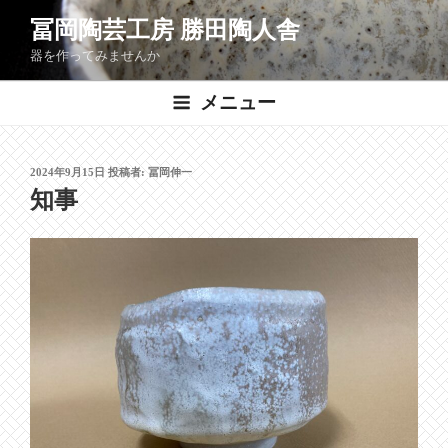
コ
冨岡陶芸工房 勝田陶人舎
ン
器を作ってみませんか
テ
ン
メニュー
ツ
へ
ス
投
2024年9月15日
投稿者:
冨岡伸一
キ
稿
知事
ッ
日:
プ