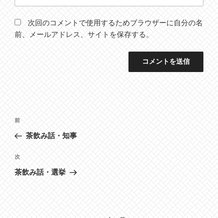
次回のコメントで使用するためブラウザーに自分の名
前、メールアドレス、サイトを保存する。
投
前
前
稿
の
茶飲み話・知事
ナ
投
ビ
稿
次
次
ゲ
の
茶飲み話・選挙
投
ー
稿
シ
ョ