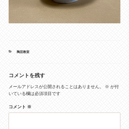
カ
陶芸教室
テ
ゴ
リ
ー
コメントを残す
メールアドレスが公開されることはありません。
※
が付
いている欄は必須項目です
コメント
※