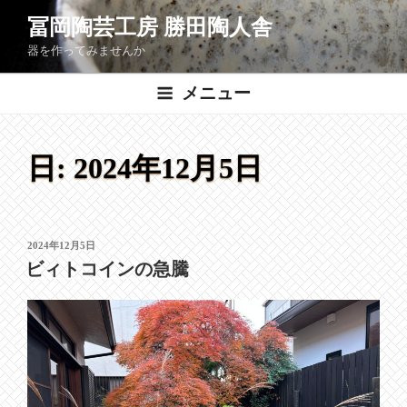
コ
冨岡陶芸工房 勝田陶人舎
ン
器を作ってみませんか
テ
ン
メニュー
ツ
へ
ス
日:
2024年12月5日
キ
ッ
プ
投
2024年12月5日
稿
ビィトコインの急騰
日: