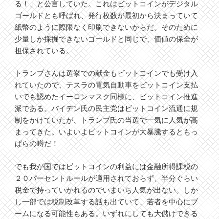
る！」と公言していた。これはビットコインがデジタル
ゴールドとも呼ばれ、発行枚数が最初から決まっていて
紙幣のように際限なく印刷できないからだ。そのために
少量しか採掘できないゴールドと同じで、価値の保全が
担保されている。
トランプさんは選挙での献金もビットコインでも受け入
れていたので、テスラの電気自動車をビットコイン支払
いでも認めたイーロンマスク同様に、ビットコイン推進
派である。バイデン氏の民主党はビットコイン流通に規
制をかけていたが、トランプ氏の当選で一気に人気が高
まってきた。いよいよビットコインが大暴騰するともっ
ぱらの噂だ！
でも我が国ではビットコインの利益には金融所得課税の
２０パーセントルールが適用されておらず、半分ぐらい
税金で持っていかれるのでいまいち人気が出ない。しか
し一部では税制改革する話も出ていて、若者を中心にブ
ームになる可能性もある。いずれにしても大儲けできる