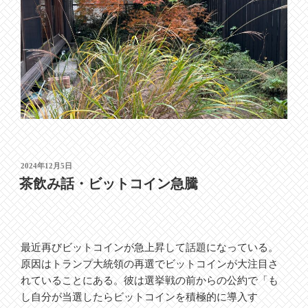
投
2024年12月5日
稿
茶飲み話・ビットコイン急騰
日:
最近再びビットコインが急上昇して話題になっている。
原因はトランプ大統領の再選でビットコインが大注目さ
れていることにある。彼は選挙戦の前からの公約で「も
し自分が当選したらビットコインを積極的に導入す