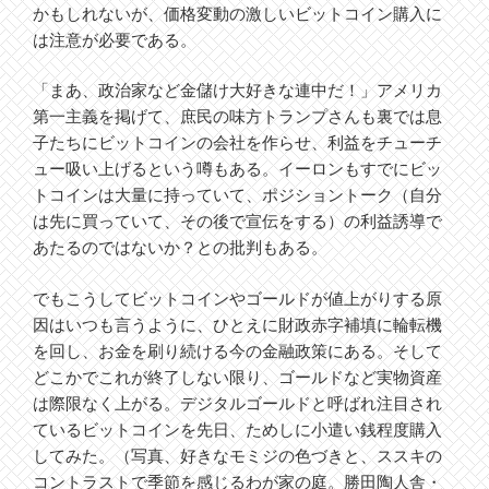
かもしれないが、価格変動の激しいビットコイン購入に
は注意が必要である。
「まあ、政治家など金儲け大好きな連中だ！」アメリカ
第一主義を掲げて、庶民の味方トランプさんも裏では息
子たちにビットコインの会社を作らせ、利益をチューチ
ュー吸い上げるという噂もある。イーロンもすでにビッ
トコインは大量に持っていて、ポジショントーク（自分
は先に買っていて、その後で宣伝をする）の利益誘導で
あたるのではないか？との批判もある。
でもこうしてビットコインやゴールドが値上がりする原
因はいつも言うように、ひとえに財政赤字補填に輪転機
を回し、お金を刷り続ける今の金融政策にある。そして
どこかでこれが終了しない限り、ゴールドなど実物資産
は際限なく上がる。デジタルゴールドと呼ばれ注目され
ているビットコインを先日、ためしに小遣い銭程度購入
してみた。（写真、好きなモミジの色づきと、ススキの
コントラストで季節を感じるわが家の庭。勝田陶人舎・