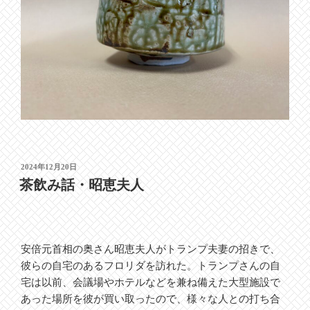
投
2024年12月20日
稿
茶飲み話・昭恵夫人
日:
安倍元首相の奥さん昭恵夫人がトランプ夫妻の招きで、
彼らの自宅のあるフロリダを訪れた。トランプさんの自
宅は以前、会議場やホテルなどを兼ね備えた大型施設で
あった場所を彼が買い取ったので、様々な人との打ち合