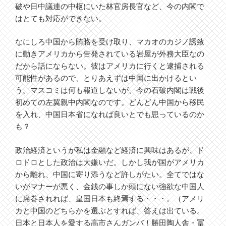
破や日中議連の中枢にいた林官房長官など、今の内閣で
はとても対応ができない。
なにしろ中国から賄賂を受け取り、マカオのカジノ誘致
に動きアメリカから告発されている岩屋が外務大臣なの
だから話にならない。彼はアメリカに行くと逮捕される
可能性があるので、とりあえずは中国に出かけるとい
う。マスコミは何も報道しないが、今の石破内閣は戦後
初めての左翼親中内閣なのです。どんどん中国から移民
を入れ、中国日本省になれば良いとでも思っているのか
も？
政治経済というが私は金融など経済に興味はあるが、ド
ロドロとした政治は大嫌いだ。しかし我が国がアメリカ
から離れ、中国に寄り添うなど許しがたい。全てではな
いがマナーが悪く、金銭の事しか頭にない強欲な中国人
に席巻されれば、皇国日本も終焉する・・・。（アメリ
カと中国のどちらかを選ぶとすれば、答えは出ている。
日本と日本人を愛する高市さんガンバ！勝田陶人舎・冨