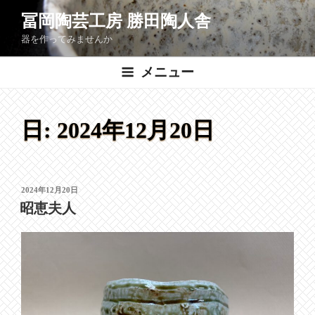
コ
冨岡陶芸工房 勝田陶人舎
ン
器を作ってみませんか
テ
ン
メニュー
ツ
へ
ス
日:
2024年12月20日
キ
ッ
プ
投
2024年12月20日
稿
昭恵夫人
日: