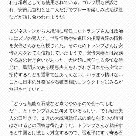
わせ場所としても使用されている。ゴルフ場も併設さ
れ、安倍元首相とは二人だけでプレーを楽しみ政治課題
などが話し合われたようだ。
ビジネスマンから大統領に就任したトランプさんは政治
にはズブの素人で、世界情勢や先進国の指導者達の情報
を安倍さんから伝授された。そのためトランプさんは安
倍さんをとても信頼していたようで、安倍夫妻とは家族
ぐるみの付き合いがあった。大統領に就任する多忙な時
期に、民間人である明恵夫人をわざわざ日本から夕食に
招待するなどを通常ではありえない。いっぽう情けない
ことに日本の外務省や石破首相はコンタクトを試みるが
無視されていた。
「どうせ無能な石破など直ぐやめるので会ってもむ
だ！」とトランプさんは考えているらしい。でも昭恵夫
人の口利きで、１月の大統領就任式の前なら多少の時間
はさけるとの回答は得たようだ。トランプさんが就任す
ると中国とは激しく対立するので、習近平にすり寄る石