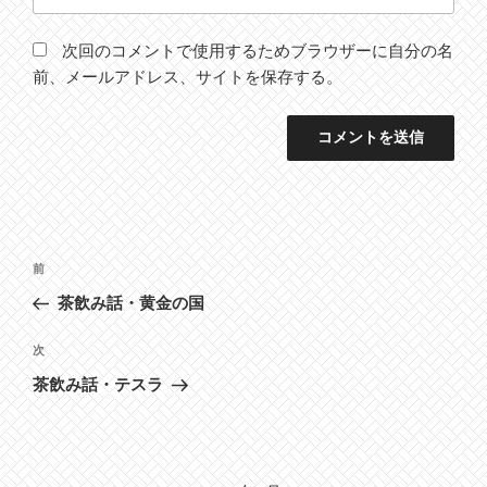
次回のコメントで使用するためブラウザーに自分の名
前、メールアドレス、サイトを保存する。
投
前
前
稿
の
茶飲み話・黄金の国
ナ
投
ビ
稿
次
次
ゲ
の
茶飲み話・テスラ
投
ー
稿
シ
ョ