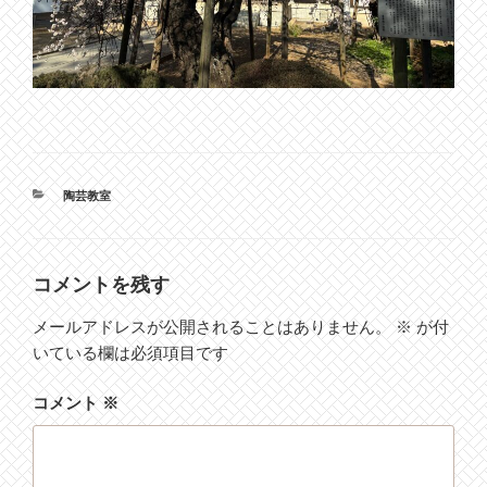
カ
陶芸教室
テ
ゴ
リ
ー
コメントを残す
メールアドレスが公開されることはありません。
※
が付
いている欄は必須項目です
コメント
※