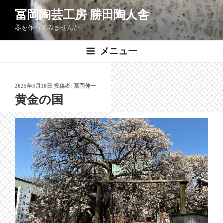
コ
冨岡陶芸工房 勝田陶人舎
ン
器を作ってみませんか
テ
ン
メニュー
ツ
へ
ス
投
2025年3月10日
投稿者:
冨岡伸一
キ
稿
黄金の国
ッ
日:
プ