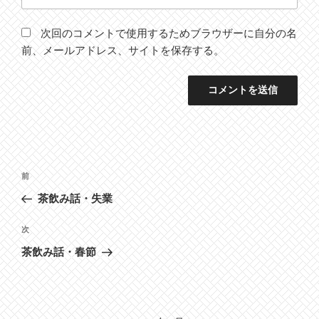
次回のコメントで使用するためブラウザーに自分の名
前、メールアドレス、サイトを保存する。
投
前
前
稿
の
茶飲み話・失業
ナ
投
ビ
稿
次
次
ゲ
の
茶飲み話・春節
投
ー
稿
シ
ョ