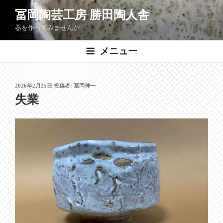
コ
冨岡陶芸工房 勝田陶人舎
ン
器を作ってみませんか
テ
ン
メニュー
ツ
へ
ス
投
2026年2月25日
投稿者:
冨岡伸一
キ
稿
失業
ッ
日:
プ