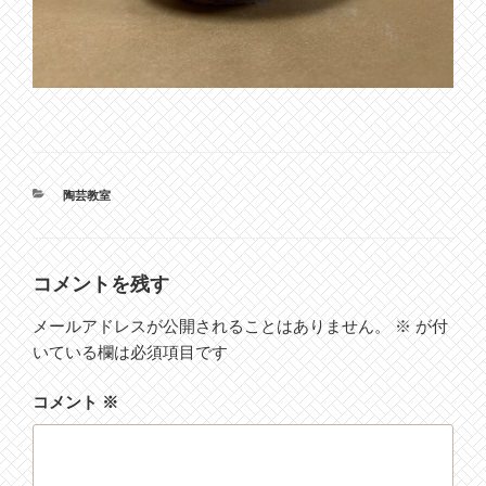
カ
陶芸教室
テ
ゴ
リ
ー
コメントを残す
メールアドレスが公開されることはありません。
※
が付
いている欄は必須項目です
コメント
※