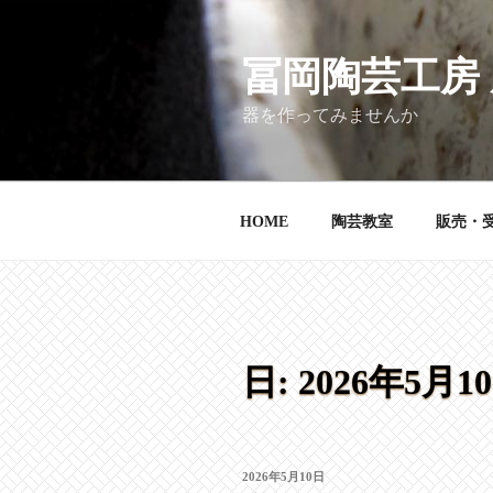
コ
ン
テ
冨岡陶芸工房
ン
器を作ってみませんか
ツ
へ
ス
キ
HOME
陶芸教室
販売・
ッ
プ
日:
2026年5月1
投
2026年5月10日