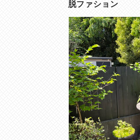
稿
脱ファション
日: