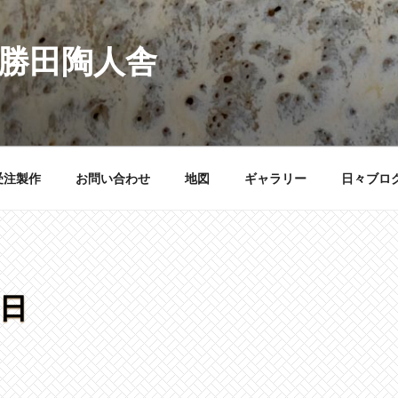
 勝田陶人舎
受注製作
お問い合わせ
地図
ギャラリー
日々ブロ
0日