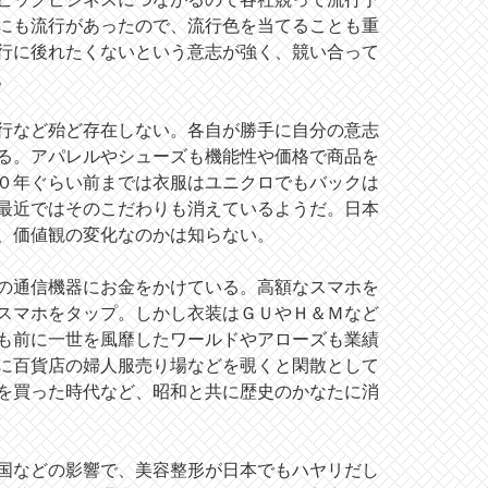
にも流行があったので、流行色を当てることも重
行に後れたくないという意志が強く、競い合って
。
行など殆ど存在しない。各自が勝手に自分の意志
る。アパレルやシューズも機能性や価格で商品を
０年ぐらい前までは衣服はユニクロでもバックは
最近ではそのこだわりも消えているようだ。日本
、価値観の変化なのかは知らない。
の通信機器にお金をかけている。高額なスマホを
スマホをタップ。しかし衣装はＧＵやＨ＆Ｍなど
も前に一世を風靡したワールドやアローズも業績
に百貨店の婦人服売り場などを覗くと閑散として
を買った時代など、昭和と共に歴史のかなたに消
国などの影響で、美容整形が日本でもハヤリだし