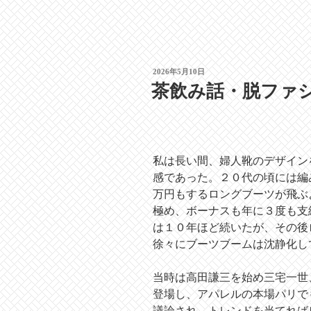
投
2026年5月10日
稿
茶飲み話・脱ファ
日:
私は長い間、婦人靴のデザイン
感であった。２０代の頃には編
万円もするロングブーツが飛ぶ
極め、ボーナスも年に３度も支
は１０年ほど続いたが、その後
徐々にブーツブームは沈静化し
当時は高田謙三を始め三宅一世
登場し、アパレルの本場パリで
議論され、トレンドを当てれば