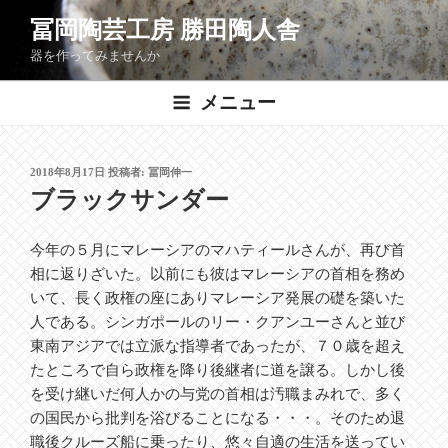
コ
冨岡陶芸工房 勝田陶人舎
ン
器を作ってみませんか
テ
ン
メニュー
ツ
へ
ス
投
2018年8月17日
投稿者:
冨岡伸一
キ
稿
ブラックサンダー
ッ
日:
プ
今年の５月にマレーシアのマハティールさんが、再び首
相に返りざいた。以前にも彼はマレーシアの首相を務め
いて、長く政権の座にありマレーシア発展の礎を築いた
人である。シンガポールのリー・クアンユーさんと並び
東南アジアでは立派な指導者であったが、７０歳を超え
たところで自ら政権を降り後継者に道を譲る。しかし後
を受け継いだ何人かの与党の首相は汚職まみれで、多く
の国民から批判を浴びることになる・・・。そのため退
職後クルーズ船に乗ったり、悠々自適の生活を送ってい