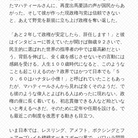
たマハティールさんに、再度出馬要請の声が国民からあ
がった。そして彼が作った現政権与党は信頼できない
と、あえて野党を新規に立ち上げ政権を奪い返した。
「あと２年して政権が安定したら、辞任します！」と彼
はインタビューに答えていたが聞けば御歳９２さいで、
民主的に選ばれた世界の指導者の中では最高齢だとい
う。背筋を伸ばし、全く歳を感じさせないその言動には
感銘を受ける。人生１００歳時代になると、このような
ことも起こりえるのか？政界ではかつて日本でも「５
０，６０はハナタレ小僧！」と呼ばれていたこともあっ
たが、マハティールさんから見れば全くそのようだ。で
も彼のような偉人とよばれる人はめったに現れない。政
権の座に長く着いても、初志貫徹できる人など殆どいな
いと考えるべきだ。そのために定年や任期を設ける。で
も最近この制度を改悪する動きも目立つ。
いま日本では、レスリング、アメフト、ボクシングとフ
ェアープレイを標榜すべきスポーツ界で、パワハラ問題