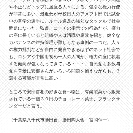
や不正などトップに居座る人々による、強引な権力行使
が非常に多い。最近わが母校日大のアメフト部では試合
中の関学の選手に、ルール違反の強烈なタックルで社会
問題になった。監督、コーチの指示での行為だが、権力
の座に長くいると組織や人は汚職や腐敗を招き、健全な
ガバナンスの維持管理が難しくなる事例の一つだ。人々
の権力批判などが自由に発言できるはずのネット社会で
も、ロシアや中国を初め一人の人間が、権力の座に執着
する傾向が強くなってきている・・・。自民党も多数与
党を背景に安部さんがいろいろ問題を抱えながらも、３
選する可能が非常に高い！
ところで安部首相の好きな食べ物は、有楽製菓から販売
されている一個３０円のチョコレート菓子、ブラックサ
ンダーだと言う。
（千葉県八千代市勝田台、勝田陶人舎・冨岡伸一）