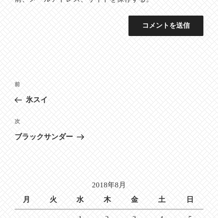
投
前
前
稿
の
氷スイ
ナ
投
ビ
稿
次
次
ゲ
の
ブラックサンダー
投
ー
稿
シ
ョ
2018年8月
ン
月
火
水
木
金
土
日