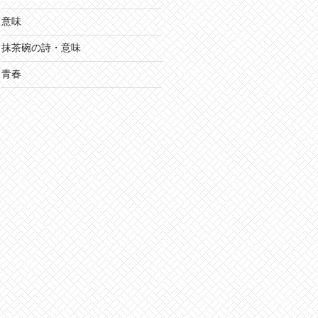
意味
抹茶碗の詩・意味
青春