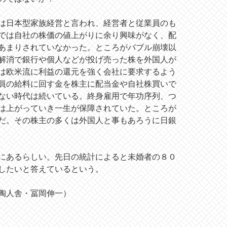
は日本型家族経営と言われ、経営者と従業員のも
では自社の株価の値上がりに余り興味がなく、配
あまりされていなかった。ところがバブル崩壊以
解消で銀行や個人などが投げ売った株を外国人が
は欧米流に利益の還元を強く会社に要求するよう
員の給料に回す金を株主に配当金や自社株買いで
ない時代は続いている。終身雇用で年功序列、つ
は上がっていき一生が保障されていた。ところが
だ。その株主の多くは外国人と事もあろうに日銀
にあるらしい。先日の統計によると未婚者の８０
したいと答えているという。
陶人舎・冨岡伸一）