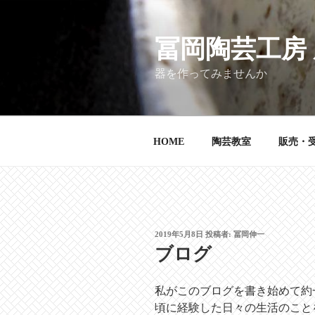
コ
ン
テ
冨岡陶芸工房
ン
器を作ってみませんか
ツ
へ
ス
キ
HOME
陶芸教室
販売・
ッ
プ
投
2019年5月8日
投稿者:
冨岡伸一
稿
ブログ
日:
私がこのブログを書き始めて約
頃に経験した日々の生活のこと