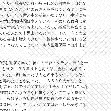
している現在やこれから時代の方向性を、自分な
生まれてきた。いま皆さんも感じているように時
かしい！年々世の中の活気がなくなり、生活に余
らずに労働時間は増えている。そのため政府は働
減らす政策を打ち出しているが、残業代を当てに
ている人たちも沢山いると聞く。その一方で大企
める会社も増えてきた。「給料少ないと感じるな
よ」となんてことない。もう生活保障は出来ませ
7時を過ぎて早めに神戸の三宮のクラブに行くと一
。もう２、３０年以上も前の話、会社に内緒でホ
山いた。隣に座ったリカと名乗る女性にこっそり
と尋ねたことがあった。「３５００円かな」とリ
をするだけで４時間で1万４千円か！楽だしこんな
副業はこんな安易な仕事などないのでは？昼間サ
く、夜はまた安い居酒屋の使役労働や頭脳を使う
００円だとしても2，3時間ではたいした稼ぎにな
のではないか？