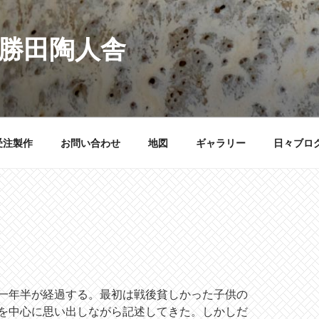
 勝田陶人舎
受注製作
お問い合わせ
地図
ギャラリー
日々ブロ
一年半が経過する。最初は戦後貧しかった子供の
を中心に思い出しながら記述してきた。しかしだ