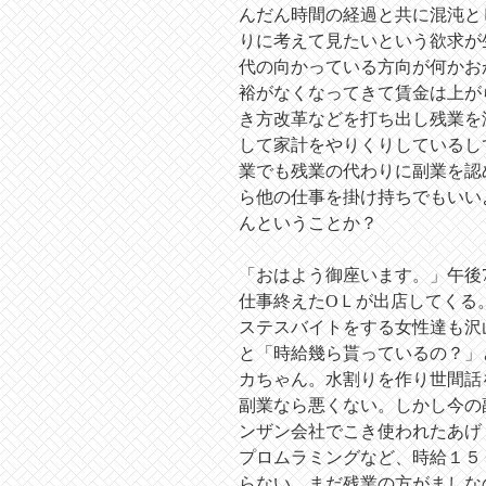
んだん時間の経過と共に混沌と
りに考えて見たいという欲求が
代の向かっている方向が何かお
裕がなくなってきて賃金は上が
き方改革などを打ち出し残業を
して家計をやりくりしているし
業でも残業の代わりに副業を認
ら他の仕事を掛け持ちでもいい
んということか？
「おはよう御座います。」午後
仕事終えたОＬが出店してくる
ステスバイトをする女性達も沢
と「時給幾ら貰っているの？」
カちゃん。水割りを作り世間話
副業なら悪くない。しかし今の
ンザン会社でこき使われたあげ
プロムラミングなど、時給１５
らない。まだ残業の方がましな