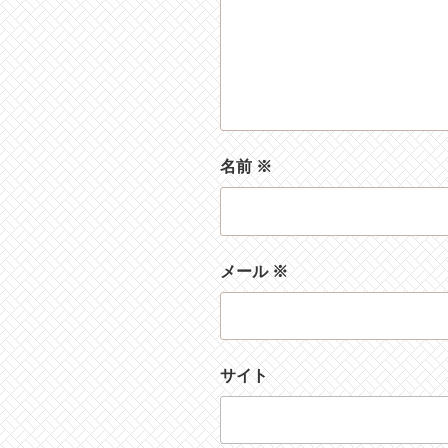
名前
※
メール
※
サイト