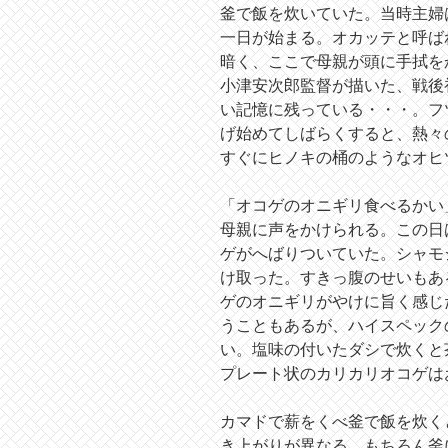
釜で飯を炊いていた。当時主婦
一日が始まる。オカッテと呼ば
暗く、ここで母親が頭に手拭を
小津安次郎監督が描いた、戦後
い記憶に残っている・・・。フ
げ始めてしばらくすると、熱々
すぐにヒノキの桶のようなオヒ
「オコゲのオニギリ食べるかい
母親に声をかけられる。この日
ゲがへばりついていた。シャモ
け取った。すきっ腹のせいもあ
ゲのオニギリがやけに旨く感じ
うこともあるが、ハイスペック
い。塩味の付いたダシで炊くと
プレート状のカリカリオコゲは
カマドで薪をくべ釜で飯を炊く
き上がりが異なる。もちろん釜