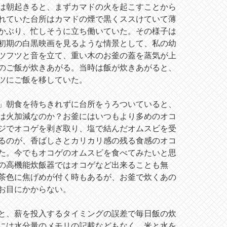
は朝起きると、まずカマドの火を起こすことから
れていた台所はカマドの煙で黒くススけていて薄
かぶり、忙しそうに立ち働いていた。その様子は
初期の白黒映画を見るような情景として、私の幼
ツフツと音を立て、重い木のお釜の蓋を蒸気が上
のご飯が炊きあがる。当時は飯が炊きあがると、
ツにご飯を移していた。
」朝食を待ちきれずに台所をうろついていると、
は火加減なのか？お釜にはいつもより多めのオコ
ジでオコゲを剥ぎ取り、塩で結んだオムスビを受
るのが、香ばしさとカリカリ感の残る食感のオコ
た。今でもオコゲのオムスビを食べてみたいと思
の高機能炊飯器ではオコゲなど出来ることも無
茶色に焦げめが付く時もあるが、お釜で炊くあの
お目にかからない。
と、薪を投入するタイミングの誤差で毎日飯の炊
には水分量のメモリの記載などもなく、米と水を