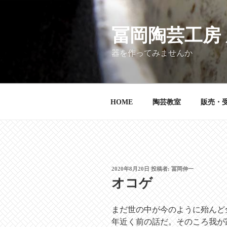
コ
ン
テ
冨岡陶芸工房
ン
器を作ってみませんか
ツ
へ
ス
キ
HOME
陶芸教室
販売・
ッ
プ
投
2020年8月20日
投稿者:
冨岡伸一
稿
オコゲ
日:
まだ世の中が今のように殆んど
年近く前の話だ。そのころ我が