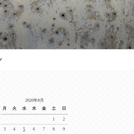
グ
2020年8月
月
火
水
木
金
土
日
1
2
3
4
5
6
7
8
9