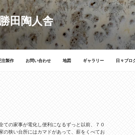
 勝田陶人舎
受注製作
お問い合わせ
地図
ギャラリー
日々ブロ
全ての家事が電化し便利になるずっと以前、７０
家の狭い台所にはカマドがあって、薪をくべてお