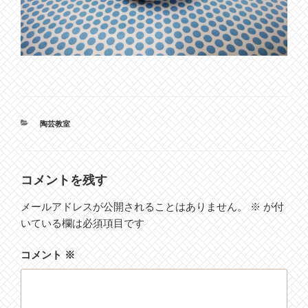
カ
陶芸教室
テ
ゴ
リ
ー
コメントを残す
メールアドレスが公開されることはありません。
※
が付
いている欄は必須項目です
コメント
※