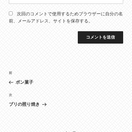
次回のコメントで使用するためブラウザーに自分の名
前、メールアドレス、サイトを保存する。
投
前
前
稿
の
ポン菓子
ナ
投
ビ
稿
次
次
ゲ
の
ブリの照り焼き
投
ー
稿
シ
ョ