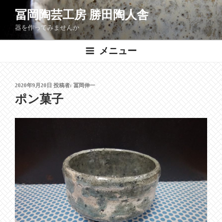
コ
冨岡陶芸工房 勝田陶人舎
ン
器を作ってみませんか
テ
ン
メニュー
ツ
へ
ス
投
2020年9月20日
投稿者:
冨岡伸一
キ
稿
ポン菓子
ッ
日:
プ