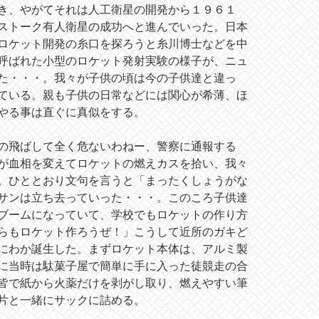
き、やがてそれは人工衛星の開発から１９６１
ストーク有人衛星の成功へと進んでいった。日本
ロケット開発の糸口を探ろうと糸川博士などを中
呼ばれた小型のロケット発射実験の様子が、ニュ
た・・・。我々が子供の頃は今の子供達と違っ
ている。親も子供の日常などには関心が希薄、ほ
やる事は直ぐに真似をする。
の飛ばして全く危ないわねー、警察に通報する
が血相を変えてロケットの燃えカスを拾い、我々
。ひととおり文句を言うと「まったくしょうがな
サンは立ち去っていった・・・。このころ子供達
ブームになっていて、学校でもロケットの作り方
らもロケット作ろうぜ！」こうして近所のガキど
にわか誕生した。まずロケット本体は、アルミ製
に当時は駄菓子屋で簡単に手に入った徒競走の合
皆で紙から火薬だけを剥がし取り、燃えやすい筆
片と一緒にサックに詰める。