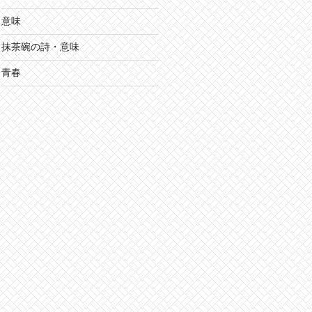
意味
抹茶碗の詩・意味
青春