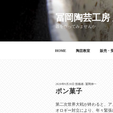
コ
ン
テ
冨岡陶芸工房
ン
器を作ってみませんか
ツ
へ
ス
キ
HOME
陶芸教室
販売・
ッ
プ
投
2020年9月20日
投稿者:
冨岡伸一
稿
ポン菓子
日:
第二次世界大戦が終わると、ア
オロギー対立により、年々緊張