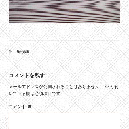
カ
陶芸教室
テ
ゴ
リ
ー
コメントを残す
メールアドレスが公開されることはありません。
※
が付
いている欄は必須項目です
コメント
※