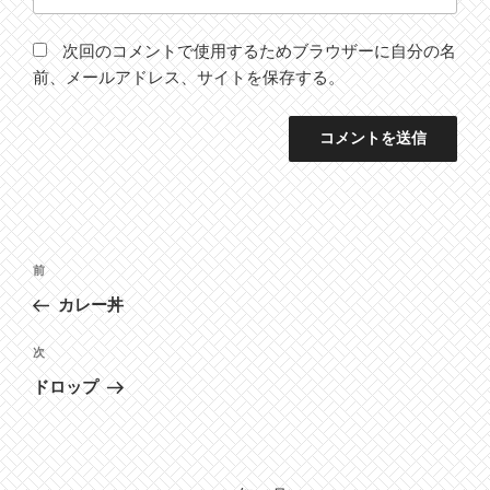
次回のコメントで使用するためブラウザーに自分の名
前、メールアドレス、サイトを保存する。
投
前
前
稿
の
カレー丼
ナ
投
ビ
稿
次
次
ゲ
の
ドロップ
投
ー
稿
シ
ョ