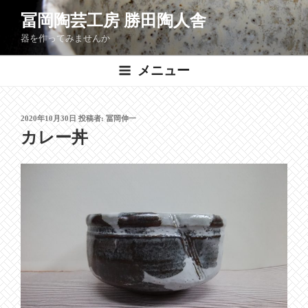
コ
冨岡陶芸工房 勝田陶人舎
ン
器を作ってみませんか
テ
ン
メニュー
ツ
へ
ス
投
2020年10月30日
投稿者:
冨岡伸一
キ
稿
カレー丼
ッ
日:
プ