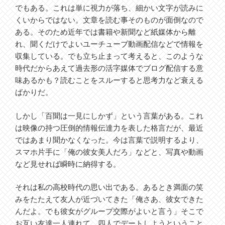
でもある。これは単に視力が落ち、細かい文字が読みに
くいからではない。文章を読む事そのものが面倒なので
ある。そのため近年では書籍や新聞など紙媒体から離
れ、聞くだけでよいユーチューブ動画配信などで情報を
収集している。でも立ち止まって考えると、このような
時代だからあえて過去形の活字媒体でブログ配信する意
味あるかも？読むことをスルーすると思考力など衰える
ばかりだ。
しかし「百聞は一見にしかず」という言葉がある。これ
は映像の持つ圧倒的情報伝達力を表した格言だが、最近
ではあまり聞かなくなった。今は言葉で説明するより、
スマホ片手に「俺の彼女美人だろ」などと、写真や動画
など見せれば瞬時に納得する。
それは私の高校時代の思い出である。あるとき満面の笑
みをたたえて友人が近づいてきた「俺さあ、彼女できた
んだよ。でも彼女がグループ交際がよいと言う」そこで
お互い友達一人連れて、四人でデートしようということ