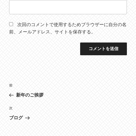
次回のコメントで使用するためブラウザーに自分の名
前、メールアドレス、サイトを保存する。
投
前
前
稿
の
新年のご挨拶
ナ
投
ビ
稿
次
次
ゲ
の
ブログ
投
ー
稿
シ