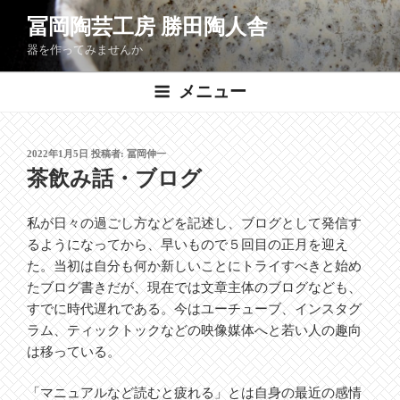
コ
冨岡陶芸工房 勝田陶人舎
ン
器を作ってみませんか
テ
ン
メニュー
ツ
へ
ス
投
2022年1月5日
投稿者:
冨岡伸一
キ
稿
茶飲み話・ブログ
ッ
日:
プ
私が日々の過ごし方などを記述し、ブログとして発信す
るようになってから、早いもので５回目の正月を迎え
た。当初は自分も何か新しいことにトライすべきと始め
たブログ書きだが、現在では文章主体のブログなども、
すでに時代遅れである。今はユーチューブ、インスタグ
ラム、ティックトックなどの映像媒体へと若い人の趣向
は移っている。
「マニュアルなど読むと疲れる」とは自身の最近の感情