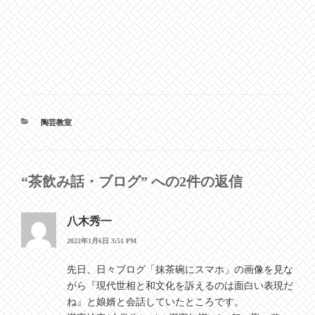
カ
陶芸教室
テ
ゴ
リ
ー
“茶飲み話・ブログ” への2件の返信
八木秀一
2022年1月6日 3:51 PM
先日、日々ブログ「抹茶碗にスマホ」の画像を見な
がら『現代世相と和文化を訴えるのは面白い表現だ
ね』と娘婿と会話していたところです。