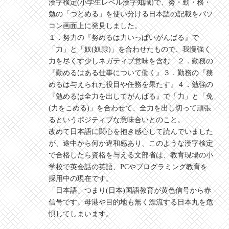
漢字検定(小学生レベル漢字知識)で、努・勤・務・
勉の「つとめる」を使い分ける日本語の記載をパソ
コン画面上に発見しました。
１．努力の『努めるは力いっぱいがんばる』で
「力」と「奴(奴隷)」を合わせたもので、我慢強く
力を尽くす少しネガティブ意味を含む ２．勤務の
『勤めるはある仕事について働く』３．勤務の『務
めるは与えられた役目や任務を果たす』４．勉強の
『勉めるは全力を出してがんばる』で「力」と「免
(力をこめる)」を合わせて、全力を出し切って頑張
るというポジティブな意味合いとのこと。
改めて日本語に関心を抱き感心して読んでいました
が、途中から何か違和感あり、このような漢字検定
で合格したら資格を与える文部省は、教育現場の小
学校で英会話の英語、PCやプログラミング教育を
採用中の現在です。
「日本語」つまり(日本)国語教育が黄色信号から赤
信号です。母港や目的地も無く漂流する日本丸を危
惧してしまいます。