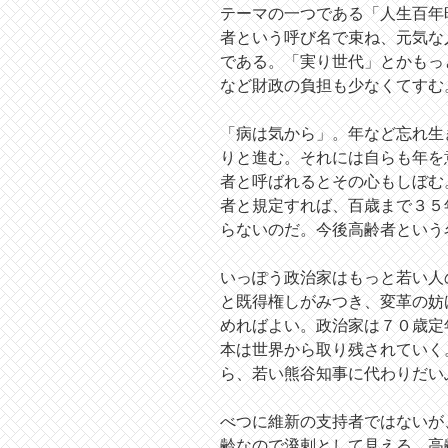
テーマの一つである「人生百年
者という呼び名で束ね、元気な
である。「実り世代」とかもっ
など財政の負担も少なくてすむ
「病は気から」。年など忘れ生
りと進む。それには自らも年を
者と呼ばれるとその心もしぼむ
者と規定すれば、百歳まで３５
らないのだ。今後高齢者という
いっぽう政治家はもっと若い人
と既得権しがみつき、変革の妨
めればよい。政治家は７０歳定
本は世界から取り残されていく
ら、若い熊谷知事に代わりだい
べつに維新の支持者ではないが
齢なので溌剌として見える。高