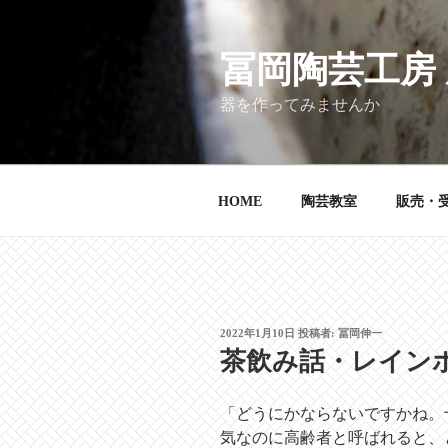
コ
ン
テ
冨岡陶芸工房
ン
器を作ってみませんか
ツ
へ
ス
キ
HOME
陶芸教室
販売・
ッ
プ
投
2022年1月10日
投稿者:
冨岡伸一
稿
茶飲み話・レイン
日:
「どうにかならないですかね。
気なのに高齢者と呼ばれると、