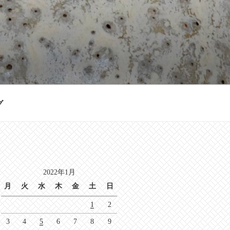
グ
2022年1月
月
火
水
木
金
土
日
1
2
3
4
5
6
7
8
9