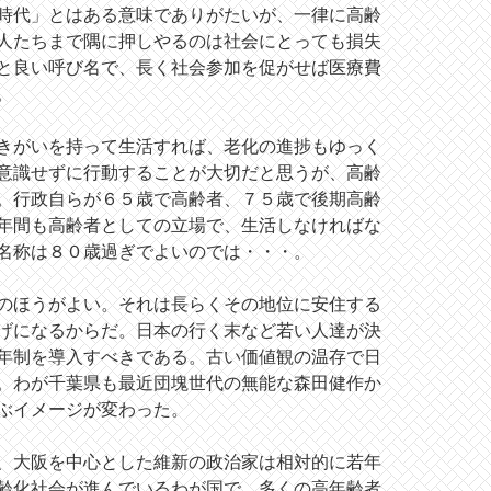
時代」とはある意味でありがたいが、一律に高齢
人たちまで隅に押しやるのは社会にとっても損失
と良い呼び名で、長く社会参加を促がせば医療費
。
きがいを持って生活すれば、老化の進捗もゆっく
意識せずに行動することが大切だと思うが、高齢
。行政自らが６５歳で高齢者、７５歳で後期高齢
年間も高齢者としての立場で、生活しなければな
名称は８０歳過ぎでよいのでは・・・。
のほうがよい。それは長らくその地位に安住する
げになるからだ。日本の行く末など若い人達が決
年制を導入すべきである。古い価値観の温存で日
。わが千葉県も最近団塊世代の無能な森田健作か
ぶイメージが変わった。
、大阪を中心とした維新の政治家は相対的に若年
齢化社会が進んでいるわが国で、多くの高年齢者