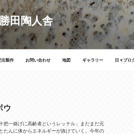
 勝田陶人舎
受注製作
お問い合わせ
地図
ギャラリー
日々ブロ
ボウ
十把一絡げに高齢者というレッテル」まだまだ元
とたんに体からエネルギーが抜けていく。今年の