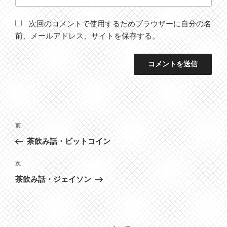
次回のコメントで使用するためブラウザーに自分の名
前、メールアドレス、サイトを保存する。
投
前
前
稿
の
茶飲み話・ビットコイン
ナ
投
ビ
稿
次
次
ゲ
の
茶飲み話・ジェイソン
投
ー
稿
シ
ョ