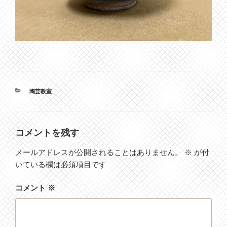
カ
陶芸教室
テ
ゴ
リ
ー
コメントを残す
メールアドレスが公開されることはありません。
※
が付
いている欄は必須項目です
コメント
※