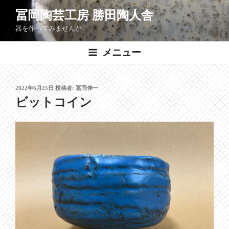
コ
冨岡陶芸工房 勝田陶人舎
ン
器を作ってみませんか
テ
ン
メニュー
ツ
へ
ス
投
2022年6月25日
投稿者:
冨岡伸一
キ
稿
ビットコイン
ッ
日:
プ