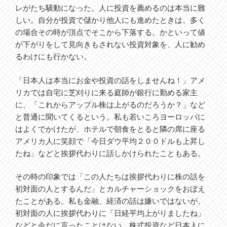
レがたち騒動になった。人に投資を薦めるのは本当に難
しい。自分が投資で儲かり他人にも進めたときは、多く
の場合その時が頂点でそこから下落する。かといって値
が下がりをして見向きもされない投資対象を、人に勧め
るわけにも行かない。
「日本人は本当にお金や投資の話をしませんね！」アメ
リカでは自宅に芝刈りに来る庭師が銀行に勤める家主
に、「これからアップル株は上がるのだろうか？」など
と普通に聞いてくるという。私も若いころヨーロッパに
はよくでかけたが、ホテルで朝食をとると隣の席に座る
アメリカ人に笑顔で「今日ダウ平均２００ドルも上昇し
たね」などと挨拶代わりに話しかけられたこともある。
その時の印象では「この人たちは挨拶代わりに株の話を
初対面の人とするんだ」とカルチャーショックをおぼえ
たことがある。私も金融、経済の話は嫌いではないが、
初対面の人に挨拶代わりに「日経平均上がりましたね」
などと今だに言ったことはない。株式投資など日本人に