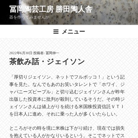
コ
冨岡陶芸工房 勝田陶人舎
ン
器を作ってみませんか
テ
ン
メニュー
ツ
へ
ス
投
2022年6月30日
投稿者:
冨岡伸一
キ
稿
茶飲み話・ジェイソン
ッ
日:
プ
「厚切りジェイソン、ネットでフルボッコ！」という記
事を見た。なんでもあのお笑いタレントで「ホワイ、ジ
ャパニーズピープル」と切り込むジェイソンさんが昨年
出版した投資本に批判が殺到しているそうだ。その時ジ
ェイソンさんは値上がりを続ける米国株投資信託ＶＴＩ
を日本人に進め、それに乗った人が多くいたらしい。
ところがその時を境に米株は下がり続け、現在では損失
を抱えている人がかなりいるという。そこでネットでス