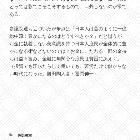
とっては影でこそこそするもので、口外しないのが常で
ある。
参議院選も近づいたが争点は「日本人は昔のように一億
総中流！豊かになるのはどうすべきか？」だと思うが、
お金に執着しない美意識を持つ日本人庶民が全体的に豊
かになる術などないのでは？お金にこだわる一部の金持
ちは益々富み、金融に無関心な庶民は貧困にあえぐ。
（投資でも汗水たらして働いても、苦労だけで儲からな
い時代になった。勝田陶人舎・冨岡伸一）
カ
陶芸教室