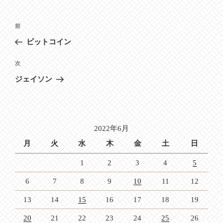
投
前
前
稿
の
ビットコイン
ナ
投
ビ
稿
次
次
ゲ
の
ジェイソン
投
ー
稿
シ
ョ
2022年6月
ン
月
火
水
木
金
土
日
1
2
3
4
5
6
7
8
9
10
11
12
13
14
15
16
17
18
19
20
21
22
23
24
25
26