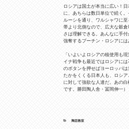
ロシアは国土が本当に広い！日
に、あちらは数日単位で続く。
ルーシを通り、ワルシャワに至
帯より北側なので、広大な穀倉
さは理解できる。あんなに手付
強奪するプーチン・ロシアには
「いよいよロシアの核使用も現
イナ戦争も最近ではロシアには
のボタンを押せばヨーロッパは
たかをくくる日本人も、ロシア
に対して強欲な人達だ。あの白
です。勝田陶人舎・冨岡伸一）
カ
陶芸教室
テ