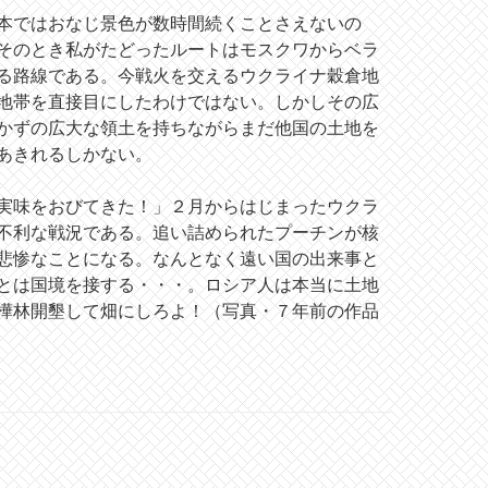
本ではおなじ景色が数時間続くことさえないの
そのとき私がたどったルートはモスクワからベラ
る路線である。今戦火を交えるウクライナ穀倉地
地帯を直接目にしたわけではない。しかしその広
かずの広大な領土を持ちながらまだ他国の土地を
あきれるしかない。
実味をおびてきた！」２月からはじまったウクラ
不利な戦況である。追い詰められたプーチンが核
悲惨なことになる。なんとなく遠い国の出来事と
とは国境を接する・・・。ロシア人は本当に土地
樺林開墾して畑にしろよ！（写真・７年前の作品