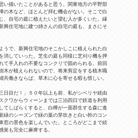
思い描いたことがあると思う。関東地方の平野部
樺の木など、ほとんど拝む機会がない。そこで白
じ、自宅の庭に植えたいと望む人が多くいた。縁
新興住宅地に建つ姉さんの自宅の庭も、まさにそ
ようで、新興住宅地のそこかしこに植えられた白
を消していった。芝生の庭も同様に芝刈り機を押
れて手入れの不要なコンクリで固められる。前回
樹木が植えられないので、将来剪定をする植木職
婦共働きならば、草木に心を寄せる暇も惜しい。
三日目だ！」５０年以上も前、私がシベリヤ経由
スクワからウィーンまでは三泊四日で鉄道を利用
してしばらくすると、白樺が一面群生する森に進
新緑のシーズンで緑の葉の芽吹きと白い幹のコン
車窓の景色を楽しんでいた。ところがどこまで続
感覚も完全に麻痺する。