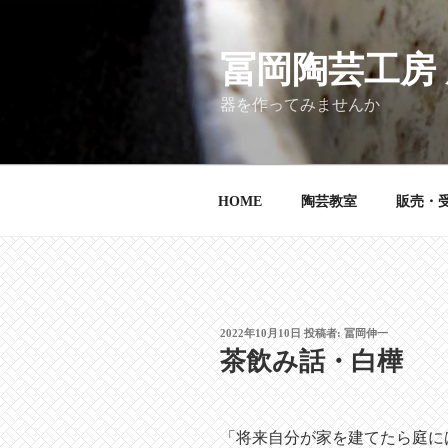
コ
ン
テ
冨岡陶芸工房
ン
器を作ってみませんか
ツ
へ
ス
キ
HOME
陶芸教室
販売・
ッ
プ
投
2022年10月10日
投稿者:
冨岡伸一
稿
茶飲み話・白樺
日:
「将来自分が家を建てたら庭に