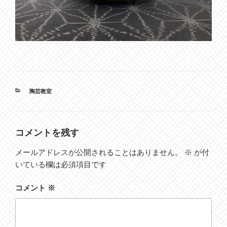
カ
陶芸教室
テ
ゴ
リ
ー
コメントを残す
メールアドレスが公開されることはありません。
※
が付
いている欄は必須項目です
コメント
※