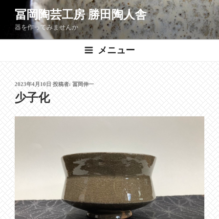
コ
冨岡陶芸工房 勝田陶人舎
ン
器を作ってみませんか
テ
ン
メニュー
ツ
へ
ス
投
2023年4月10日
投稿者:
冨岡伸一
キ
稿
少子化
ッ
日:
プ