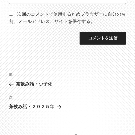
次回のコメントで使用するためブラウザーに自分の名
前、メールアドレス、サイトを保存する。
投
前
前
稿
の
茶飲み話・少子化
ナ
投
ビ
稿
次
次
ゲ
の
茶飲み話・２０２５年
投
ー
稿
シ
ョ