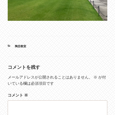
カ
陶芸教室
テ
ゴ
リ
ー
コメントを残す
メールアドレスが公開されることはありません。
※
が付
いている欄は必須項目です
コメント
※