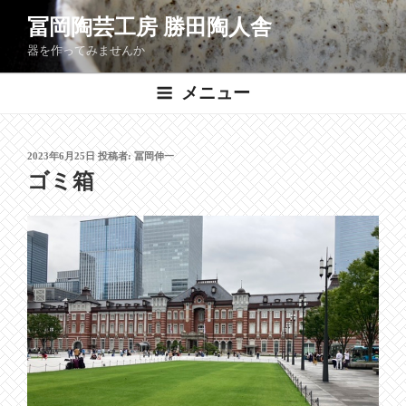
コ
冨岡陶芸工房 勝田陶人舎
ン
器を作ってみませんか
テ
ン
メニュー
ツ
へ
ス
投
2023年6月25日
投稿者:
冨岡伸一
キ
稿
ゴミ箱
ッ
日:
プ