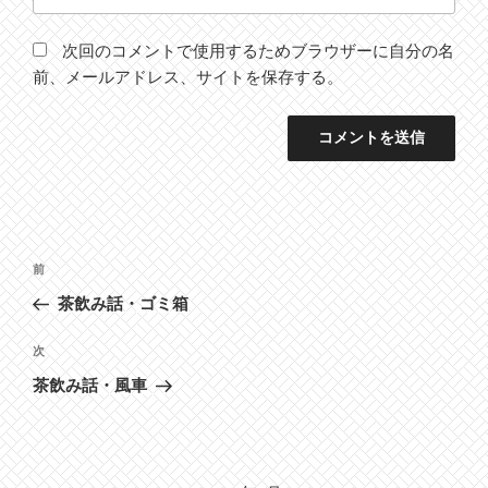
次回のコメントで使用するためブラウザーに自分の名
前、メールアドレス、サイトを保存する。
投
前
前
稿
の
茶飲み話・ゴミ箱
ナ
投
ビ
稿
次
次
ゲ
の
茶飲み話・風車
投
ー
稿
シ
ョ