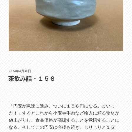
投
2024年4月30日
稿
茶飲み話・１５８
日:
「円安が急速に進み、ついに１５８円になる。まいっ
た！」するとこれから小麦や牛肉など輸入に頼る食材が
値上がりし、食品価格が高騰することを覚悟することに
なる。そしてこの円安は今後も続き、じりじりと１６