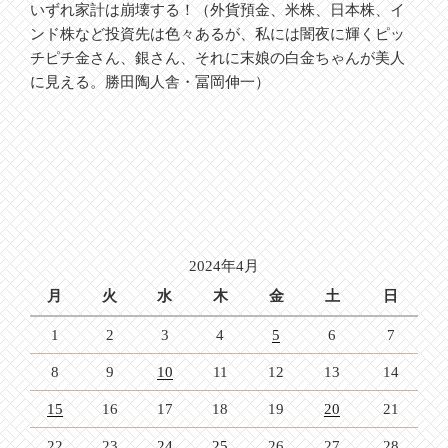
いずれ家計は崩壊する！（外貨預金、米株、日本株、イ
ンド株など投資先は色々あるが、私には闇夜に輝くピッ
チピチ金さん、銀さん、それに末娘の白金ちゃんが美人
に見える。勝田陶人舎・冨岡伸一）
2024年4月
月
火
水
木
金
土
日
1
2
3
4
5
6
7
8
9
10
11
12
13
14
15
16
17
18
19
20
21
22
23
24
25
26
27
28