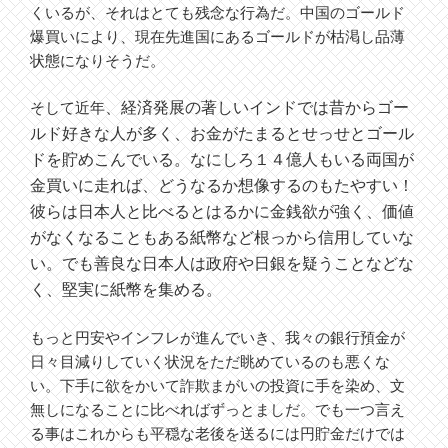
くいるが、それはとても残念な行為だ。中国のゴールド
爆買いにより、現在先進国にあるゴールドが枯渇し品薄
状態になりそうだ。
、経済発展の著しいインドでは昔からゴー
そして近年
ルド好きな人が多く、お金がたまるとせっせとゴール
ドを貯めこんでいる。なにしろ１４億人もいる両国が
金買いに走れば、どうなるか想像するのもたやすい！
彼らは日本人と比べるとはるかに金銭欲が強く、価値
がなくなることもある紙幣など根っから信用していな
い。でも善良な日本人は政府や日銀を疑うことなどな
く、堅実に紙幣を集める。
もっと円安やインフレが進んでいき、我々の銀行預金が
日々目減りしていく状況をただ眺めているのも悪くな
い。下手に欲をかいて詐欺まがいの投資に手を染め、文
無しになることに比べればずっとましだ。でも一つ言え
る事はこれからも平穏な老後を送るには円貯金だけでは