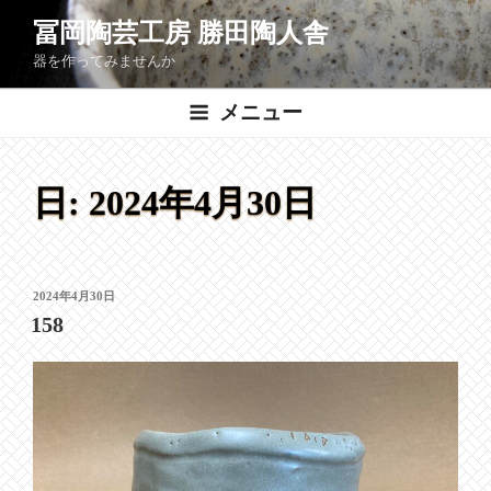
コ
冨岡陶芸工房 勝田陶人舎
ン
器を作ってみませんか
テ
ン
メニュー
ツ
へ
ス
日:
2024年4月30日
キ
ッ
プ
投
2024年4月30日
稿
158
日: