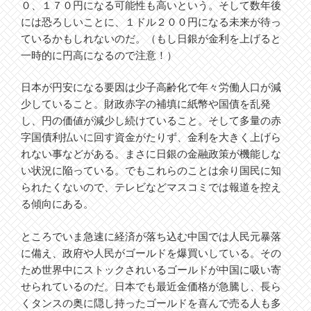
０、１７０円になる可能性も高いという。そして数年後
には恐ろしいことに、１ドル２００円になる未来が待っ
ているかもしれないのだ。（もし日銀が金利を上げると
一時的に円高になるので注意！）
日本が円安になる要因は少子高齢化で年々労働人口が減
少していること。財政赤字の補填に紙幣や国債を乱発
し、円の価値が減少し続けていること。そして多量の赤
字国債利払いに回す資金がたりず、金利を大きく上げら
れない事などがある。まさに日銀の金融政策が機能しな
い状況に陥っている。でもこれらのことは余り国民に知
られたくないので、テレビなどマスコミでは報道を控え
る傾向にある。
ところでいま急速に経済が落ち込む中国では人民元暴落
に備え、政府や人民がゴールドを爆買いしている。その
ため世界中にストックされいるゴールドが中国に吸い寄
せられているのだ。日本でも最近金価格が急騰し、長ら
くタンスの奥に隠し持ったゴールドを喜んで売る人も多