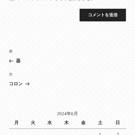
投
前
前
稿
の
器
ナ
投
ビ
稿
次
次
ゲ
の
コロン
投
ー
稿
シ
ョ
2024年6月
ン
月
火
水
木
金
土
日
1
2