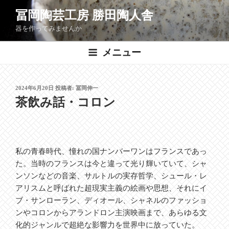
コ
冨岡陶芸工房 勝田陶人舎
ン
器を作ってみませんか
テ
ン
メニュー
ツ
へ
ス
投
2024年6月20日
投稿者:
冨岡伸一
キ
稿
茶飲み話・コロン
ッ
日:
プ
私の青春時代、憧れの国ナンバーワンはフランスであっ
た。当時のフランスは今と違って光り輝いていて、シャ
ンソンなどの音楽、サルトルの実存哲学、シュール・レ
アリスムと呼ばれた超現実主義の絵画や思想、それにイ
ブ・サンローラン、ディオール、シャネルのファッショ
ンやコロンからアランドロン主演映画まで、あらゆる文
化的ジャンルで超絶な影響力を世界中に放っていた。