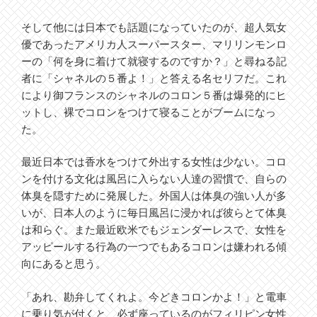
そして他には日本でも話題になっていたのが、超人気女
優であったアメリカ人スーパースター、マリリンモンロ
ーの「何を身に着けて就寝するのですか？」と尋ねる記
者に「シャネルの５番よ！」と答える名セリフだ。これ
により御フランスのシャネルのコロン５番は爆発的にヒ
ットし、裸でコロンをつけて寝ることがブームになっ
た。
最近日本では香水をつけて外出する女性は少ない。コロ
ンを付ける文化は風呂に入らない人達の習慣で、自らの
体臭を隠すために発展した。外国人は体臭の強い人が多
いが、日本人のように毎日風呂に浸かれば彼らとて体臭
は和らぐ。また最近欧米でもジェンダーレスで、女性を
アッピールする行為の一つでもあるコロンは嫌われる傾
向にあると思う。
「あれ、勘弁してくれよ。今どきコロンかよ！」と電車
に乗り気が付くと、必ず座っているのがフィリピン女性