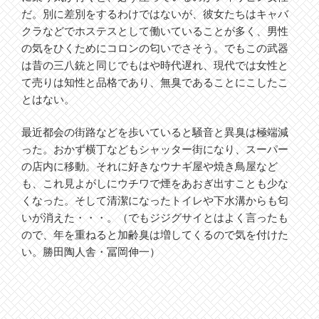
だ。別に差別をするわけではないが、彼女たちはキャバ
クラなどでホステスとして働いていることが多く、男性
の気をひくためにコロンの匂いでさそう。でもこの武器
は昔の三八銃と同じでもはや時代遅れ、現代では女性と
て売りは知性と品格であり、無臭であることにこしたこ
とはない。
最近都会の街路などを歩いていると騒音と異臭は極端減
った。おかず横丁などもシャッター街になり、スーパー
の店内に移動。それに好きなウナギ屋や焼き鳥屋など
も、これ見よがしにウチワで煙をあおぎ出すことも少な
くなった。そして清潔になったトイレや下水溝からも匂
いが消えた・・・。（でもジジグサイとはよく言ったも
ので、年を重ねると加齢臭は増してくるので気を付けた
い。勝田陶人舎・冨岡伸一）