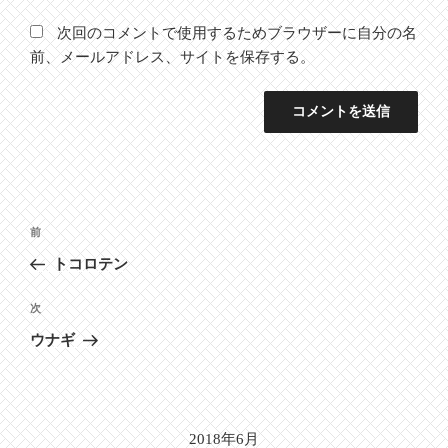
次回のコメントで使用するためブラウザーに自分の名
前、メールアドレス、サイトを保存する。
投
前
前
稿
の
トコロテン
ナ
投
ビ
稿
次
次
ゲ
の
ウナギ
投
ー
稿
シ
ョ
2018年6月
ン