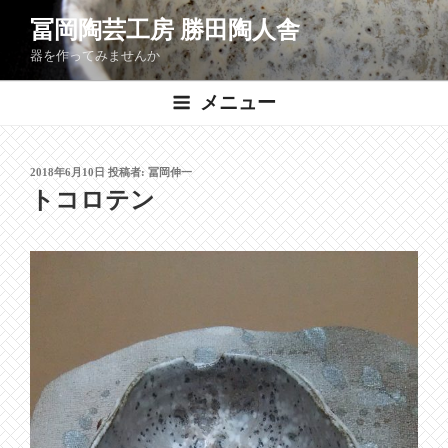
コ
冨岡陶芸工房 勝田陶人舎
ン
器を作ってみませんか
テ
ン
メニュー
ツ
へ
ス
投
2018年6月10日
投稿者:
冨岡伸一
キ
稿
トコロテン
ッ
日:
プ