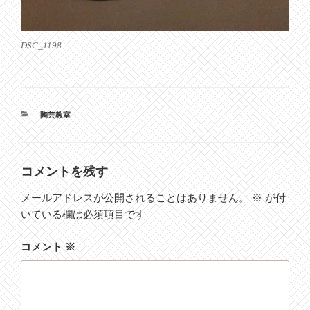
DSC_1198
カ
陶芸教室
テ
ゴ
リ
ー
コメントを残す
メールアドレスが公開されることはありません。
※
が付
いている欄は必須項目です
コメント
※