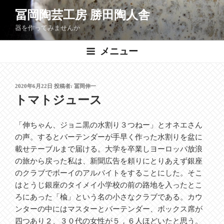
コ
冨岡陶芸工房 勝田陶人舎
ン
器を作ってみませんか
テ
ン
メニュー
ツ
へ
ス
投
2020年6月22日
投稿者:
冨岡伸一
キ
稿
トマトジュース
ッ
日:
プ
「伸ちゃん、ジョニ黒の水割り３つねー」とオネエさん
の声。するとバーテンダーが手早く作った水割りを盆に
載せテーブルまで届ける。大学を卒業しヨーロッパ放浪
の旅から戻った私は、新聞広告を頼りにとりあえず銀座
のクラブでボーイのアルバイトをすることにした。そこ
はとうじ銀座のタイメイ小学校の前の路地を入ったとこ
ろにあった「楡」という名の小さなクラブである。カウ
ンターの中にはマスターとバーテンダー、ボックス席が
四つあり２、３０代の女性が５，６人ほどいたと思う。