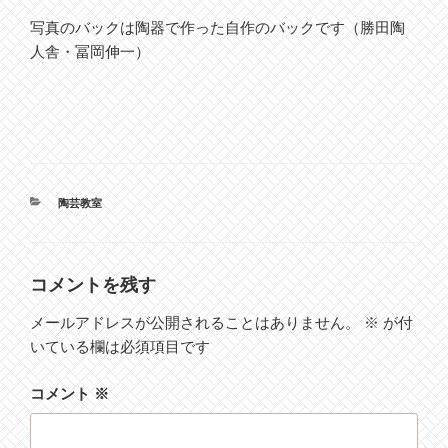
写真のバックは陶器で作った自作のバックです（勝田陶
人舎・冨岡伸一）
カ
陶芸教室
テ
ゴ
リ
ー
コメントを残す
メールアドレスが公開されることはありません。
※
が付
いている欄は必須項目です
コメント
※