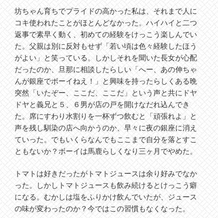
坊ちゃん育ちでプライドの高かった私は、それまで人に
コキ使われたことがほとんどなかった。ハイハイと二つ
返事で素早く動く、初めての経験をけっこう楽しんでい
た。父親は別に反対もせず「若い頃は色々経験したほう
がよい」と笑っている。しかしそれを聞いた長女が心配
だったのか、旦那に相談したらしい「へー、あの伸ちゃ
んが銀座でボーイねえ！」と興味を持ったらしくある晩
突然「いたぞー、ここだ、ここだ」という声と共にドヤ
ドヤと義兄と５、６男が店の戸を開けなだれ込んでき
た。席にすわり水割りを一杯ずつ飲むと「頑張れよ」と
声を残し馴染の店へ向かうのか、早々に夜の銀座に消え
ていった。でもいくらなんでもここまで自分を落とすこ
ともないか？ボーイは馬鹿らしくなり三ヶ月でやめた。
トマトは好きだったがトマトジュースは余り好みでなか
った。しかしトマトジュースも飲み続けるとけっこう癖
になる。むかしは塩をふりかけ飲んでいたが、ジュース
の味が変わったのか？今ではこの習慣もなくなった。