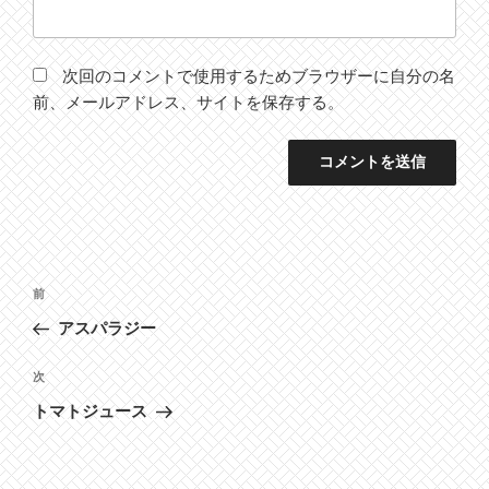
次回のコメントで使用するためブラウザーに自分の名
前、メールアドレス、サイトを保存する。
投
前
前
稿
の
アスパラジー
ナ
投
ビ
稿
次
次
ゲ
の
トマトジュース
投
ー
稿
シ