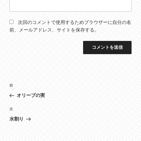
次回のコメントで使用するためブラウザーに自分の名
前、メールアドレス、サイトを保存する。
投
前
前
稿
の
オリーブの実
ナ
投
ビ
稿
次
次
ゲ
の
水割り
投
ー
稿
シ