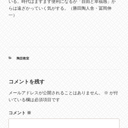
いる。時代はますます便利になるが「自由と幸福感」か
らは遠ざかっていく気がする。（勝田陶人舎・冨岡伸
一）
カ
陶芸教室
テ
ゴ
リ
ー
コメントを残す
メールアドレスが公開されることはありません。
※
が付
いている欄は必須項目です
コメント
※