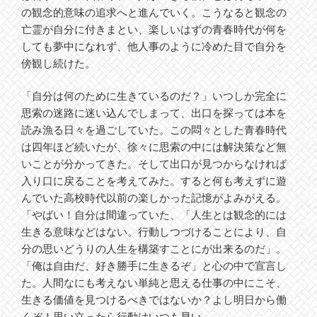
の観念的意味の追求へと進んでいく。こうなると観念の
亡霊が自分に付きまとい、楽しいはずの青春時代が何を
しても夢中になれず、他人事のように冷めた目で自分を
傍観し続けた。
「自分は何のために生きているのだ？」いつしか完全に
思索の迷路に迷い込んでしまって、出口を探っては本を
読み漁る日々を過ごしていた。この悶々とした青春時代
は四年ほど続いたが、徐々に思索の中には解決策など無
いことが分かってきた。そして出口が見つからなければ
入り口に戻ることを考えてみた。すると何も考えずに遊
んでいた高校時代以前の楽しかった記憶がよみがえる。
「やばい！自分は間違っていた、「人生とは観念的には
生きる意味などはない。行動しつづけることにより、自
分の思いどうりの人生を構築すことにが出来るのだ」。
「俺は自由だ、好き勝手に生きるぞ」と心の中で宣言し
た。人間なにも考えない単純と思える仕事の中にこそ、
生きる価値を見つけるべきではないか？よし明日から働