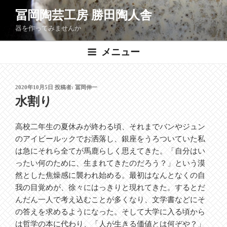
コ
冨岡陶芸工房 勝田陶人舎
ン
器を作ってみませんか
テ
ン
メニュー
ツ
へ
ス
投
2020年10月5日
投稿者:
冨岡伸一
キ
稿
水割り
ッ
日:
プ
高校二年生の夏休みが終わる頃、それまでバンやジュン
のアイビールックでお洒落し、銀座をうろついていた私
は急にそれら全てが馬鹿らしく思えてきた。「自分はい
ったい何のために、生まれてきたのだろう？」という漠
然とした焦燥感に襲われ始める。最初はなんとなくの自
我の目覚めが、徐々にはっきりと現れてきた。するとだ
んだん一人で考え込むことが多くなり、文学書などにそ
の答えを求めるようになった。そして大学に入る頃から
は哲学の本に代わり、「人が生きる価値とは何ぞや？」