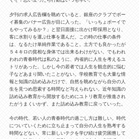
くぞ！思い立ったら行動はいつも早い。
夕刊の求人広告欄を眺めていると、銀座のクラブでボー
イ募集のバナー広告が目に入った。「いっちょボーイで
もやってみるか？」と翌日面接に出かけ即採用となり、
客に水割りを運ぶ仕事を選んだ。この時の仕事の条件
は、なるたけ単純作業であること。土方でも良かったが
５４キロの貧相な身体では出来るわけがない。でもわれ
われの青春時代は私のように、内省的に人生を考えるユ
トリがあった。しかし今の若者では人生を観念的に悩む
子などあまり聞いたことがない。学校教育でも大量な情
報と知識の詰め込みだけで、自然を眺めながら自分の人
生を見つめ思索する時間など与えられない。近年知識の
詰め込み教育から開放するためにユトリ教育が推進され
たがうまくいかず、また詰め込み教育に戻っていった。
今の時代、若い人の青春時代の過ごし方は難しい。時代
についていくために立ち止まって自分の人生を熟考する
時間などない。常に新しいテクを学び続け疲労困憊して