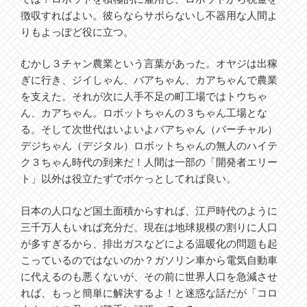
徴収すればよい。彼らならサボらないし不器用な人間よ
りもよっぽど役に立つ。
むかし３チャン農業という言葉があった。オヤジは出稼
ぎに行き、ジイしゃん、バアちゃん、カアちゃんで農業
を支えた。それが次に人手不足の町工場ではトウちゃ
ん、カアちゃん。ロボットちゃんの３ちゃん工場とな
る。そして次世代はいよいよバアちゃん（バーチャル）
デジちゃん（デジタル）ロボットちゃんの無人のハイテ
ク３ちゃん時代の到来だ！人間は一部の「開発者エリー
ト」以外は役立たずでボケっとしてれば良い。
日本の人口など国土面積からすれば、江戸時代のように
三千万人もいれば充分だ。現在は地球規模の割りに人口
が多すぎるから、排出ガスなどによる温暖化の問題も起
こっているのではないのか？ガソリン車から電気自動車
に代えるのも悪くないが、その前に世界人口を急減させ
れば、もっと簡単に解決するよ！と迷惑な話だが「コロ