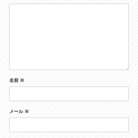
名前
※
メール
※