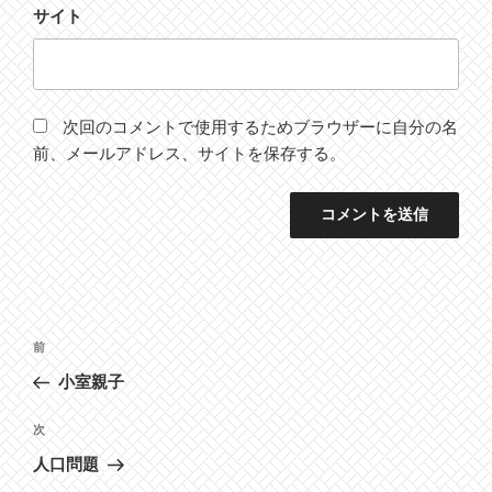
サイト
次回のコメントで使用するためブラウザーに自分の名
前、メールアドレス、サイトを保存する。
投
前
前
稿
の
小室親子
ナ
投
ビ
稿
次
次
ゲ
の
人口問題
投
ー