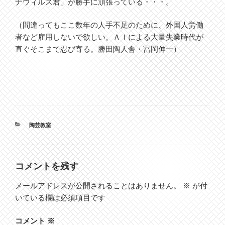
ナウィルス君」が勝手に頑張っている・・・。
（間違ってもここ数年の人手不足のために、外国人労働
者など雇用しないで欲しい。ＡＩによる大量失業時代が
直ぐそこまで忍び寄る。勝田陶人舎・冨岡伸一）
カ
陶芸教室
テ
ゴ
リ
ー
コメントを残す
メールアドレスが公開されることはありません。
※
が付
いている欄は必須項目です
コメント
※