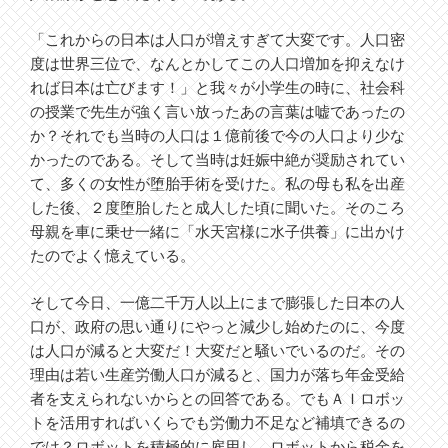
「これからの日本は人口が増えすぎて大変です。人口密
度は世界三位で、なんとかしてこの人口増加を抑えなけ
れば日本は亡びます！」と我々が小学生の時に、社会科
の授業で先生が強く言い放ったあの言葉は嘘であったの
か？それでも当時の人口は１億前後で今の人口より少な
かったのである。そして当時は妊娠中絶が奨励されてい
て、多くの女性が堕胎手術を受けた。私の母も私を出産
した後、２度堕胎したと成人した頃に聞いた。そのころ
母親を車に乗せ一緒に「水天宮様に水子供養」に出かけ
たのでよく憶えている。
そして今日、一億二千万人以上にまで膨張した日本の人
口が、政府の思い通りにやっと減少し始めたのに、今度
は人口が減ると大変だ！大変だと騒いでいるのだ。その
理由は若い生産労働人口が減ると、国力が落ち年金受給
者を支えられないからとの回答である。でもＡＩロボッ
トを活用すればいくらでも労働力不足など補填できるの
では？ロボットを積極的に雇用し、ロボットから税金を