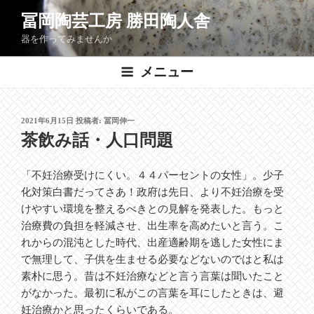
コ
冨岡陶芸工房 勝田陶人舎
ン
器を作ってみませんか
テ
ン
メニュー
ツ
へ
ス
投
2021年6月15日
投稿者:
冨岡伸一
キ
稿
茶飲み話・人口問題
ッ
日:
プ
「不妊治療受けにくい。４４パーセントの女性」。少子
化対策白書だってさあ！政府は先日、より不妊治療を受
けやすい環境を整えるべきとの見解を発表した。もっと
治療費の負担を軽減させ、出生率を高めたいと言う。こ
れからの混沌とした時代、出産適齢期を逃した女性にま
で無理して、子供を生ませる必要などないのではと私は
素朴に思う。昔は不妊治療などと言う言葉は聞いたこと
がなかった。最初に私がこの言葉を耳にしたときは、避
妊治療かと思ったくらいである。