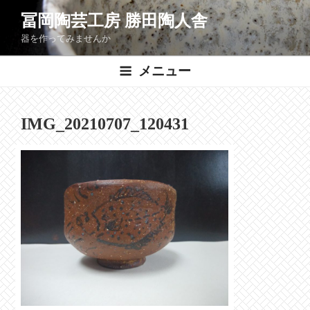
コ
冨岡陶芸工房 勝田陶人舎
ン
器を作ってみませんか
テ
ン
メニュー
ツ
へ
ス
IMG_20210707_120431
キ
ッ
プ