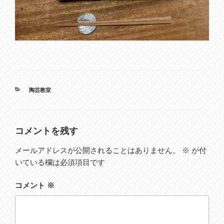
カ
陶芸教室
テ
ゴ
リ
ー
コメントを残す
メールアドレスが公開されることはありません。
※
が付
いている欄は必須項目です
コメント
※