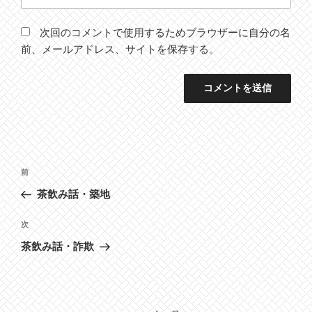
次回のコメントで使用するためブラウザーに自分の名
前、メールアドレス、サイトを保存する。
投
前
前
稿
の
茶飲み話・築地
ナ
投
ビ
稿
次
次
ゲ
の
茶飲み話・詐欺
投
ー
稿
シ
ョ