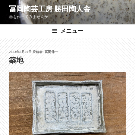
コ
冨岡陶芸工房 勝田陶人舎
ン
器を作ってみませんか
テ
ン
メニュー
ツ
へ
ス
投
2023年5月20日
投稿者:
冨岡伸一
キ
稿
築地
ッ
日:
プ