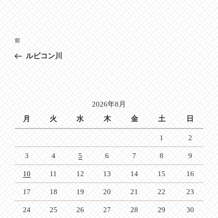
投
前
前
稿
の
ルビコン川
ナ
投
ビ
稿
ゲ
ー
2026年8月
シ
月
火
水
木
金
土
日
ョ
1
2
ン
3
4
5
6
7
8
9
10
11
12
13
14
15
16
17
18
19
20
21
22
23
24
25
26
27
28
29
30