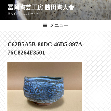
コ
冨岡陶芸工房 勝田陶人舎
ン
器を作ってみませんか
テ
ン
メニュー
ツ
へ
ス
C62B5A5B-80DC-46D5-897A-
キ
ッ
76C8264F3501
プ