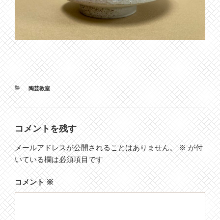
カ
陶芸教室
テ
ゴ
リ
ー
コメントを残す
メールアドレスが公開されることはありません。
※
が付
いている欄は必須項目です
コメント
※