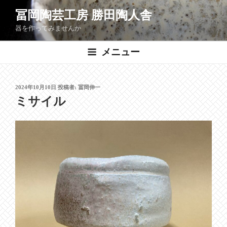
コ
冨岡陶芸工房 勝田陶人舎
ン
器を作ってみませんか
テ
ン
メニュー
ツ
へ
ス
投
2024年10月10日
投稿者:
冨岡伸一
キ
稿
ミサイル
ッ
日:
プ