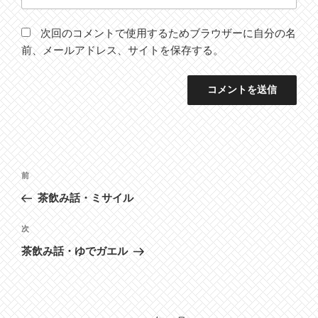
次回のコメントで使用するためブラウザーに自分の名
前、メールアドレス、サイトを保存する。
投
前
前
稿
の
茶飲み話・ミサイル
ナ
投
ビ
稿
次
次
ゲ
の
茶飲み話・ゆでガエル
投
ー
稿
シ
ョ