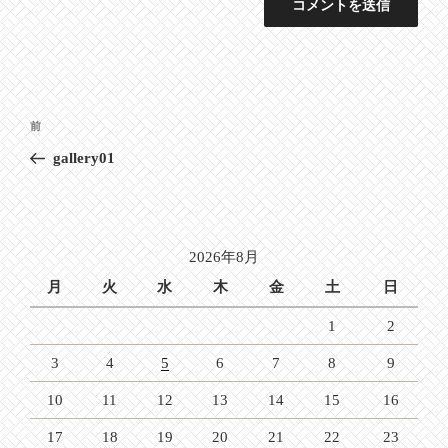
投
前
前
稿
の
gallery01
ナ
投
ビ
稿
ゲ
ー
2026年8月
シ
月
火
水
木
金
土
日
ョ
1
2
ン
3
4
5
6
7
8
9
10
11
12
13
14
15
16
17
18
19
20
21
22
23