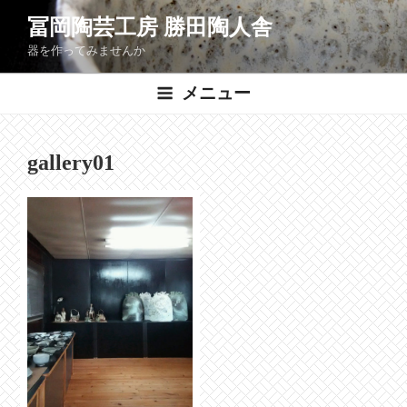
コ
冨岡陶芸工房 勝田陶人舎
ン
器を作ってみませんか
テ
ン
メニュー
ツ
へ
ス
gallery01
キ
ッ
プ