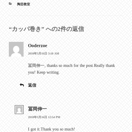
カ
陶芸教室
テ
ゴ
リ
ー
“カッパ巻き” への2件の返信
Ooderzoe
2018年3月16日 3:10 AM
冨岡伸一, thanks so much for the post.Really thank
you! Keep writing.
返信
冨岡伸一
2018年3月16日 12:54 PM
I got it.Thank you so much!