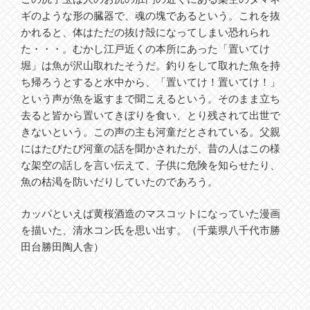
ギのような形の臓器で、魂の塊であるという。これを抜
かれると、体はただの抜け殻になってしまい恐れられ
た・・・。むかし江戸近くの本所にあった「置いてけ
堀」は魚が沢山取れたそうだ。釣りをして取れた魚を持
ち帰ろうとすると水中から、「置いてけ！置いてけ！」
という声が魚を返すまで聞こえるという。そのまま立ち
去ると皆から置いてきぼりを食い、とり残されて出世で
きないという。この声の主も河童だとされている。父親
にはたびたび河童の話を聞かされたが、昔の人はこの様
な架空の話しを言い伝えて、子供に危険を知らせたり、
魚の枯渇を防いだりしていたのであろう。
カッパといえば黄桜酒造のマスコットになっていた漫画
を描いた、清水コン氏を思い出す。（千葉県八千代市勝
田台勝田陶人舎）