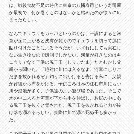
は、戦後食材不足の時代に東京の八幡寿司という寿司屋
が最初で、何か巻くものはないかと始めたのが徐々に広
まったらしい。
なんでキュウリをカッパというのかは、一説によると河
童が丘に上がると皮膚が乾くのでキュウリを切って肌に
貼り付けたことによるそうだが、いずれにしても実在し
ない生き物なので憶測でしかない。河童が好きなのはキ
ュウリでなく子供の尻子玉（しりごだま）だとむかし父
親から聞いた。「絶対に川には入るなよ、河童にしりご
だまを抜かれるぞ」釣りに出かけると告げる私に、父親
が背後から声をかける。子供ころは私の住む市川にも小
川や溜池が多く、子供達のよい遊び場であった。そこで
水の中に入ると河童が下から手を伸ばし、お尻の中にあ
る尻子玉を抜くと脅された。尻子玉を抜かれると力が抜
け落ち溺れるらしい。実際に川で溺れ死ぬ子も多かっ
た。
この尻子玉は人のお尻の肛門の近くにある架空のタマネ