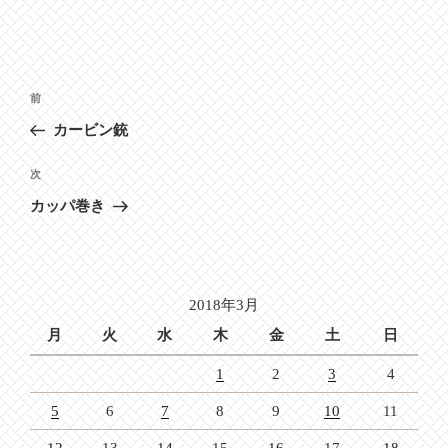
投
前
前
稿
の
カービン銃
ナ
投
ビ
稿
次
次
ゲ
の
カッパ巻き
投
ー
稿
シ
ョ
2018年3月
ン
月
火
水
木
金
土
日
1
2
3
4
5
6
7
8
9
10
11
12
13
14
15
16
17
18