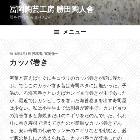
コ
冨岡陶芸工房 勝田陶人舎
ン
器を作ってみませんか
テ
ン
メニュー
ツ
へ
ス
投
2018年3月1日
投稿者:
冨岡伸一
キ
稿
カッパ巻き
ッ
日:
プ
河童と言えばすぐにキュウリのカッパ巻きが頭に浮か
ぶ。でもこのカッパ巻き昔は寿司ネタには無かった。子
供のころ海苔巻きといえばカンピョウ巻きが主であった
が、最近ではカンピョウを巻いた海苔巻きを出す寿司屋
は少ない。私は小学生までは刺身が苦手で、カンピョウ
の海苔巻きと卵焼きだけのニギリをたのんでいた。代わ
りに巻き寿司で増えてきたのが簡単なカッパ巻きであ
る。安い寿司の代表でランチのニギリなどを頼むと、必
ず腹の足しにと添えられる。カッパ巻きが登場したの