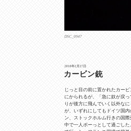
DSC_0947
投
2018年2月27日
稿
カービン銃
日:
じっと目の前に置かれたカービ
にかられるが、「急に奴が戻っ
りが後方に飛んでいく以外なに
が、いずれにしてもドイツ国内
ン、ストックホルム行きの国際
中で一人ボーっとして過ごした