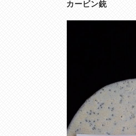
稿
カービン銃
日: