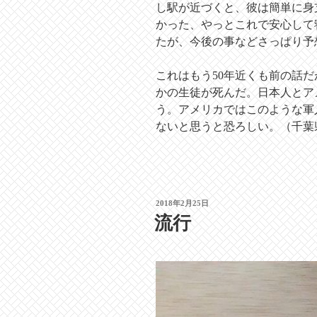
し駅が近づくと、彼は簡単に身
かった、やっとこれで安心して
たが、今後の事などさっぱり予
これはもう50年近くも前の話
かの生徒が死んだ。日本人とア
う。アメリカではこのような軍
ないと思うと恐ろしい。（千葉
投
2018年2月25日
稿
流行
日: