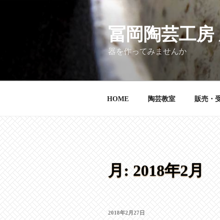
コ
ン
テ
冨岡陶芸工房
ン
器を作ってみませんか
ツ
へ
ス
キ
HOME
陶芸教室
販売・
ッ
プ
月:
2018年2月
投
2018年2月27日