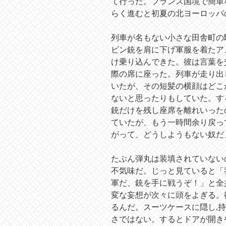
て行った。フランス国境で簡単
らく進むと初夏の北ヨーロッパ
列車が名もない小さな田舎町の
ビン銃を肩に下げ軍服を着たア
け乗り込んできた。彼は言葉を
際の席に座った。列車が走り出
いたが、その短髪の横顔はどこ
ないと思ったりもしていた。す
銃だけを残し座席を離れいった
ていたが、もう一時間余り戻っ
がって、どうしようもない奴だ
たぶん弾丸は装填されていない
不気味だ。じっと見ていると「
軍だ、銃を手に戦うぞ！」と全
変な妄想が次々に頭をよぎる。
るんだ。スーツケースに隠し,
さではない。するとドアが開き