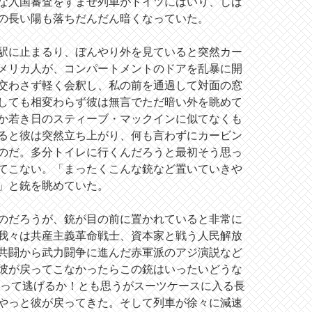
な入国審査をすませ列車がドイツにはいり、しば
の長い陽も落ちだんだん暗くなっていた。
駅に止まるり、ぼんやり外を見ていると突然カー
メリカ人が、コンパートメントのドアを乱暴に開
交わさず軽く会釈し、私の前を通過して対面の窓
しても相変わらず彼は無言でただ暗い外を眺めて
か若き日のスティーブ・マックインに似てなくも
ると彼は突然立ち上がり、何も言わずにカービン
のだ。多分トイレに行くんだろうと最初そう思っ
てこない。「まったくこんな銃など置いていきや
」と銃を眺めていた。
のだろうが、銃が目の前に置かれていると非常に
我々は共産主義革命戦士、資本家と戦う人民解放
共闘から武力闘争に進んだ赤軍派のアジ演説など
彼が戻ってこなかったらこの銃はいったいどうな
持って逃げるか！とも思うがスーツケースに入る長
やっと彼が戻ってきた。そして列車が徐々に減速